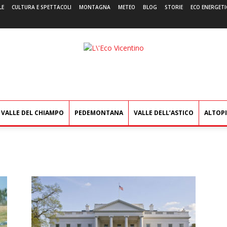
LE
CULTURA E SPETTACOLI
MONTAGNA
METEO
BLOG
STORIE
ECO ENERGETI
L'Eco
Vicentino
VALLE DEL CHIAMPO
PEDEMONTANA
VALLE DELL’ASTICO
ALTOP