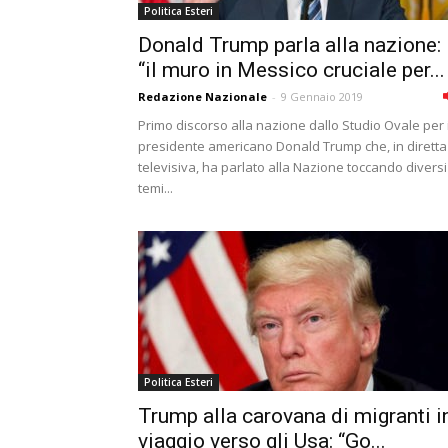
Politica Esteri
Donald Trump parla alla nazione:
“il muro in Messico cruciale per...
Redazione Nazionale
-
9 Gennaio 2019
Primo discorso alla nazione dallo Studio Ovale per i
presidente americano Donald Trump che, in diretta
televisiva, ha parlato alla Nazione toccando diversi
temi...
Politica Esteri
Trump alla carovana di migranti i
viaggio verso gli Usa: “Go...