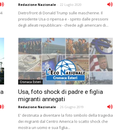
Redazione Nazionale
-
22 Luglio 2020
84
Dietrofront di Donald Trump sulle mascherine. Il
presidente Usa ci ripensa e - spinto dalle pressioni
degli alleati repubblicani - chiede agli americani di...
Cronaca Esteri
ma
Usa, foto shock di padre e figlia
migranti annegati
Redazione Nazionale
-
26 Giugno 2019
E' destinata a diventare la foto simbolo della tragedia
dei migranti dal Centro America lo scatto shock che
mostra un uomo e sua figlia...