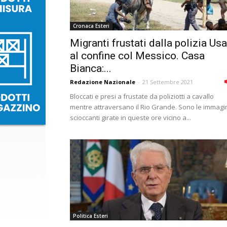
Cronaca Esteri
Migranti frustati dalla polizia Usa
al confine col Messico. Casa
Bianca:...
Redazione Nazionale
-
21 Settembre 2021
Bloccati e presi a frustate da poliziotti a cavallo
mentre attraversano il Rio Grande. Sono le immagi
scioccanti girate in queste ore vicino a...
Politica Esteri