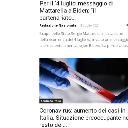
Per il ‘4 luglio’ messaggio di
Mattarella a Biden: “il
partenariato...
Redazione Nazionale
-
4 Luglio 2021
Il capo dello Stato Sergio Mattarella in occasione
della ricorrenza del 4 luglio ha inviato un messaggi
al presidente americano Joe Biden: “La perdurante..
Cronaca Italia
Coronavirus: aumento dei casi in
Italia. Situazione preoccupante ne
resto del...