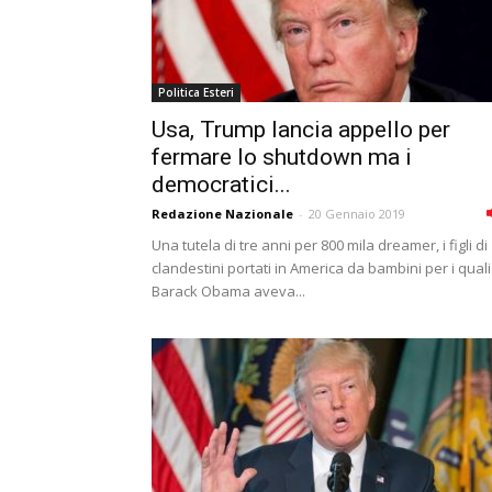
Politica Esteri
Usa, Trump lancia appello per
fermare lo shutdown ma i
democratici...
Redazione Nazionale
-
20 Gennaio 2019
Una tutela di tre anni per 800 mila dreamer, i figli di
clandestini portati in America da bambini per i quali
Barack Obama aveva...