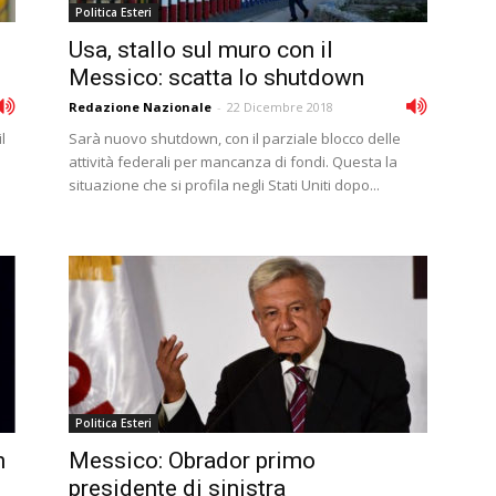
Politica Esteri
Usa, stallo sul muro con il
Messico: scatta lo shutdown
Redazione Nazionale
-
22 Dicembre 2018
l
Sarà nuovo shutdown, con il parziale blocco delle
attività federali per mancanza di fondi. Questa la
situazione che si profila negli Stati Uniti dopo...
Politica Esteri
n
Messico: Obrador primo
presidente di sinistra