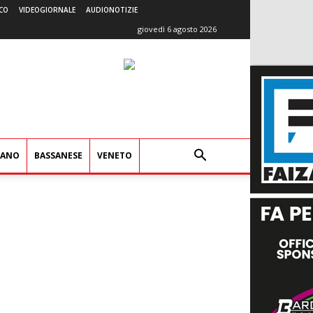
CO
VIDEOGIORNALE
AUDIONOTIZIE
giovedì 6 agosto 2026
IANO
BASSANESE
VENETO