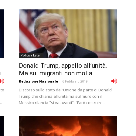
Politica Esteri
Donald Trump, appello all’unità.
i
Ma sui migranti non molla
Redazione Nazionale
-
6 Febbraio 2019
ato
Discorso sullo stato dellʼUnione da parte di Donald
Trump che chiama allʼunità ma sul muro con il
..
Messico rilancia "si va avanti". “Farò costruire...