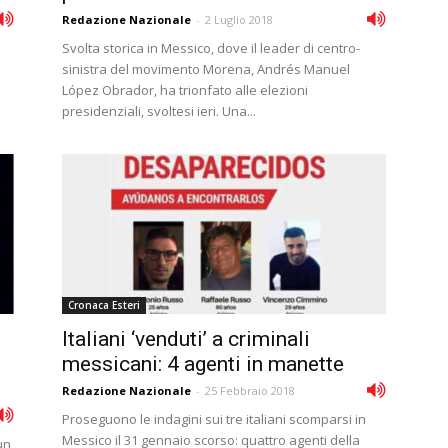
Redazione Nazionale
-
2 Luglio 2018
Svolta storica in Messico, dove il leader di centro-
sinistra del movimento Morena, Andrés Manuel
López Obrador, ha trionfato alle elezioni
presidenziali, svoltesi ieri. Una...
Cronaca Esteri
Italiani ‘venduti’ a criminali
messicani: 4 agenti in manette
Redazione Nazionale
-
25 Febbraio 2018
Proseguono le indagini sui tre italiani scomparsi in
Messico il 31 gennaio scorso: quattro agenti della
un