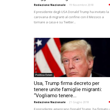
Redazione Nazionale
-
19 Novembre 2018
Il presidente degli USA Donald Trump ha invitato la
carovana di migranti al confine con il Messico a
tornare a casa e su Twitter...
Politica Esteri
Usa, Trump firma decreto per
tenere unite famiglie migranti:
“Vogliamo tenere...
Redazione Nazionale
-
21 Giugno 2018
Il presidente americano Donald Trump, ha firmato 