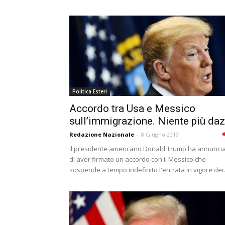
Politica Esteri
Accordo tra Usa e Messico
sull’immigrazione. Niente più daz
Redazione Nazionale
-
8 Giugno 2019
Il presidente americano Donald Trump ha annunci
di aver firmato un accordo con il Messico che
sospende a tempo indefinito l'entrata in vigore dei.