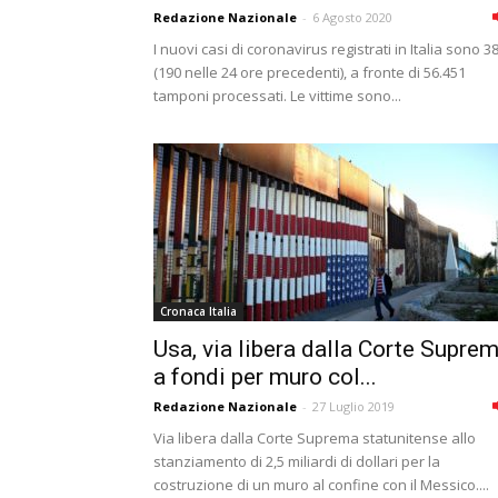
Redazione Nazionale
-
6 Agosto 2020
I nuovi casi di coronavirus registrati in Italia sono 3
(190 nelle 24 ore precedenti), a fronte di 56.451
tamponi processati. Le vittime sono...
Cronaca Italia
Usa, via libera dalla Corte Supre
a fondi per muro col...
Redazione Nazionale
-
27 Luglio 2019
Via libera dalla Corte Suprema statunitense allo
stanziamento di 2,5 miliardi di dollari per la
costruzione di un muro al confine con il Messico....