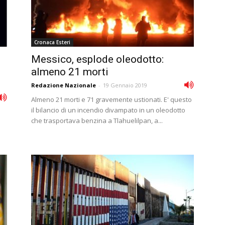
Cronaca Esteri
Messico, esplode oleodotto:
almeno 21 morti
Redazione Nazionale
-
19 Gennaio 2019
Almeno 21 morti e 71 gravemente ustionati. E' questo
il bilancio di un incendio divampato in un oleodotto
che trasportava benzina a Tlahuelilpan, a...