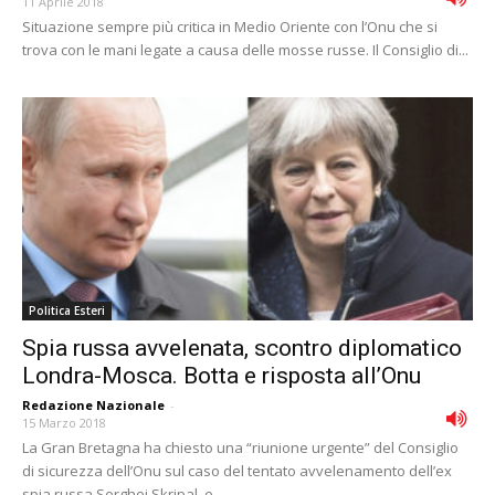
11 Aprile 2018
Situazione sempre più critica in Medio Oriente con l’Onu che si
trova con le mani legate a causa delle mosse russe. Il Consiglio di...
Politica Esteri
Spia russa avvelenata, scontro diplomatico
Londra-Mosca. Botta e risposta all’Onu
Redazione Nazionale
-
15 Marzo 2018
La Gran Bretagna ha chiesto una “riunione urgente” del Consiglio
di sicurezza dell’Onu sul caso del tentato avvelenamento dell’ex
spia russa Serghei Skripal, e...