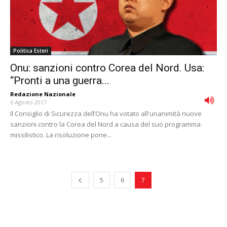
Politica Esteri
Onu: sanzioni contro Corea del Nord. Usa:
“Pronti a una guerra...
Redazione Nazionale
-
6 Agosto 2017
Il Consiglio di Sicurezza dell’Onu ha votato all'unanimità nuove
sanzioni contro la Corea del Nord a causa del suo programma
missilistico. La risoluzione pone...
5
6
7