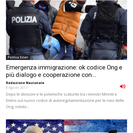
Politica Esteri
Emergenza immigrazione: ok codice Ong e
più dialogo e cooperazione con...
Redazione Nazionale
-
8 Agosto 2017
Dopo le divisioni e le polemiche scaturite tra i ministri Minniti e
Delrio sul nuovo codice di autoregolamentazione per le navi delle
Ong, voluto...