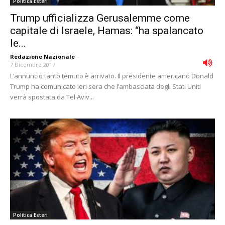
Politica Esteri
Trump ufficializza Gerusalemme come
capitale di Israele, Hamas: “ha spalancato
le...
Redazione Nazionale
-
7 Dicembre 2017
L’annuncio tanto temuto è arrivato. Il presidente americano Donald
Trump ha comunicato ieri sera che l’ambasciata degli Stati Uniti
verrà spostata da Tel Aviv...
Politica Esteri