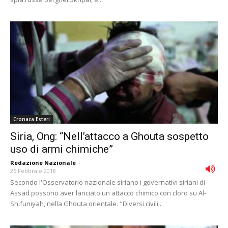
Cronaca Esteri
Siria, Ong: “Nellʼattacco a Ghouta sospetto
uso di armi chimiche”
Redazione Nazionale
-
26 Febbraio 2018
Secondo l'Osservatorio nazionale siriano i governativi siriani di
Assad possono aver lanciato un attacco chimico con cloro su Al-
Shifuniyah, nella Ghouta orientale. "Diversi civili...