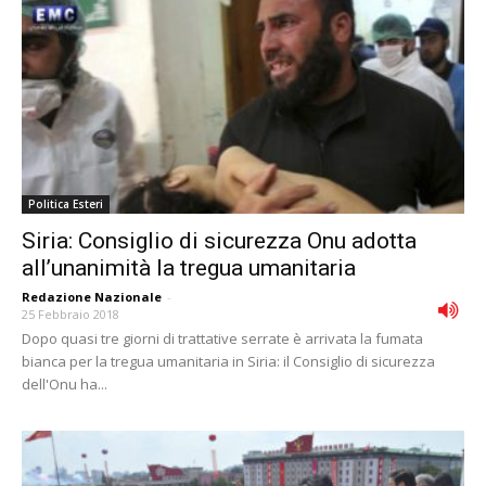
Politica Esteri
Siria: Consiglio di sicurezza Onu adotta
allʼunanimità la tregua umanitaria
Redazione Nazionale
-
25 Febbraio 2018
Dopo quasi tre giorni di trattative serrate è arrivata la fumata
bianca per la tregua umanitaria in Siria: il Consiglio di sicurezza
dell'Onu ha...