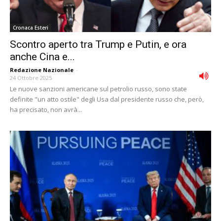
Cronaca Esteri
Scontro aperto tra Trump e Putin, e ora
anche Cina e...
Redazione Nazionale
-
24 Ottobre 2025
Le nuove sanzioni americane sul petrolio russo, sono state
definite "un atto ostile" degli Usa dal presidente russo che, però,
ha precisato, non avrà...