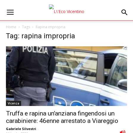
Home
Tags
Rapina impropria
Tag: rapina impropria
Vicenza
Truffa e rapina un’anziana fingendosi un
carabiniere: 46enne arrestato a Viareggio
Gabriele Silvestri
-