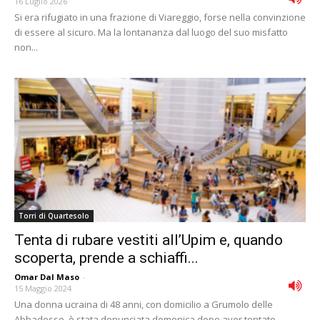
16 Luglio 2026
Si era rifugiato in una frazione di Viareggio, forse nella convinzione
di essere al sicuro. Ma la lontananza dal luogo del suo misfatto
non...
Torri di Quartesolo
Tenta di rubare vestiti all’Upim e, quando
scoperta, prende a schiaffi...
Omar Dal Maso
-
15 Maggio 2024
Una donna ucraina di 48 anni, con domicilio a Grumolo delle
Abbadesse, è stata denunciata domenica dopo aver tentato -