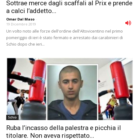
Sottrae merce dagli scaffali al Prix e prende
a calci l’addetto...
Omar Dal Maso
-
19 Dicembre 2019
Un volto noto alle forze dell'ordine dell'Altovicentino nel primo
pomeriggio di ieri è stato fermato e arrestato dai carabinieri di
Schio dopo che ieri...
Schio
Ruba l’incasso della palestra e picchia il
titolare. Non aveva rispettato...