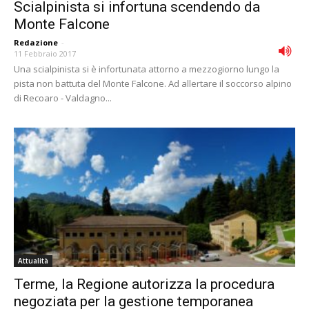
Scialpinista si infortuna scendendo da
Monte Falcone
Redazione
-
11 Febbraio 2017
Una scialpinista si è infortunata attorno a mezzogiorno lungo la
pista non battuta del Monte Falcone. Ad allertare il soccorso alpino
di Recoaro - Valdagno...
Attualità
Terme, la Regione autorizza la procedura
negoziata per la gestione temporanea