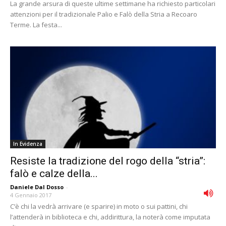
La grande arsura di queste ultime settimane ha richiesto particolari
attenzioni per il tradizionale Palio e Falò della Stria a Recoaro
Terme. La festa...
In Evidenza
Resiste la tradizione del rogo della “stria”:
falò e calze della...
Daniele Dal Dosso
-
4 Gennaio 2017
C’è chi la vedrà arrivare (e sparire) in moto o sui pattini, chi
l’attenderà in biblioteca e chi, addirittura, la noterà come imputata