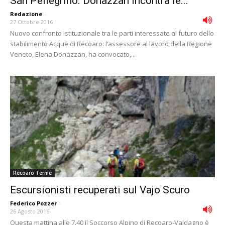
San Pellegrino. Donazzan incontra le...
Redazione
-
27 Ottobre 2016
Nuovo confronto istituzionale tra le parti interessate al futuro dello
stabilimento Acque di Recoaro: l’assessore al lavoro della Regione
Veneto, Elena Donazzan, ha convocato,...
Recoaro Terme
Escursionisti recuperati sul Vajo Scuro
Federico Pozzer
-
26 Agosto 2016
Questa mattina alle 7.40 il Soccorso Alpino di Recoaro-Valdagno è