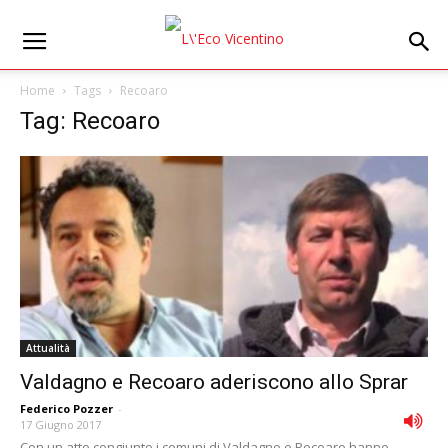
Home
Tags
Recoaro
Tag: Recoaro
Attualità
Valdagno e Recoaro aderiscono allo Sprar
Federico Pozzer
-
17 Giugno 2017
Con un atto congiunto i comuni di Valdagno e Recoaro hanno