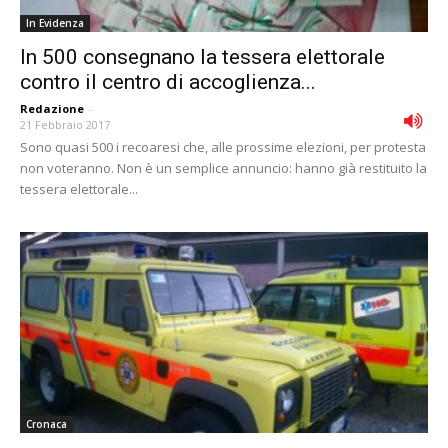
In Evidenza
In 500 consegnano la tessera elettorale
contro il centro di accoglienza...
Redazione
-
21 Febbraio 2017
Sono quasi 500 i recoaresi che, alle prossime elezioni, per protesta
non voteranno. Non è un semplice annuncio: hanno già restituito la
tessera elettorale...
Cronaca