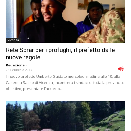
Vicenza
Rete Sprar per i profughi, il prefetto dà le
nuove regole...
Redazione
-
25 Febbraio 2017
Il nuovo prefetto Umberto Guidato mercoledì mattina alle 10, alla
Caserma Sasso di Vicenza, incontrerà i sindaci di tutta la provincia:
obiettivo, presentare l’accordo...