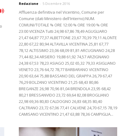
Redazione
-
5 Dicembre 2016
Affluenza definitiva nel Vicentino, Comune per
Comune (dati Ministero dell'Interno) NUM.
COMUNI/TOTALE % ORE 12:00 % ORE 19:00 % ORE
mo
23:00 VICENZA Tutti 24,98 67,86 78,49 AGUGLIARO
21,47 64,87 77,37 ALBETTONE 23,67 70,39 79,11 ALONTE
22,80 67,22 80,94 ALTAVILLA VICENTINA 25,81 67,77
78,12 ALTISSIMO 23,06 68,09 81,81 ARCUGNANO 24,28
71,44 82,34 ARSIERO 19,88 61,92 74,57 ARZIGNANO
24,38 67,53 78,23 ASIAGO 25,02 65,32 79,33 ASIGLIANO
VENETO 23,76 64,72 78,77 BARBARANO VICENTINO
20,90 63,64 75,88 BASSANO DEL GRAPPA 26,79 67,47
76,29 BOLZANO VICENTINO 21,25 68,43 80,86
BREGANZE 26,98 70,96 81,04 BRENDOLA 23,95 68,42
80,21 BRESSANVIDO 23,72 69,64 82,08 BROGLIANO
22,98 69,36 80,83 CALDOGNO 26,83 68,35 80,40
CALTRANO 23,72 67,06 77,41 CALVENE 24,70 67,15 78,19
CAMISANO VICENTINO 21,47 63,88 78,36 CAMPIGLIA...