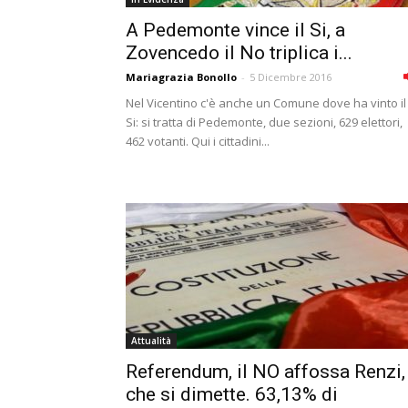
A Pedemonte vince il Si, a
Zovencedo il No triplica i...
Mariagrazia Bonollo
-
5 Dicembre 2016
Nel Vicentino c'è anche un Comune dove ha vinto il
Si: si tratta di Pedemonte, due sezioni, 629 elettori,
462 votanti. Qui i cittadini...
Attualità
Referendum, il NO affossa Renzi,
che si dimette. 63,13% di