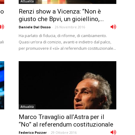
Attualità
io
Renzi show a Vicenza: “Non è
giusto che Bpvi, un gioiellino,...
Daniele Dal Dosso
-
26 Novembre 2016
Ha parlato di fiducia, di riforme, di cambiamento.
ali
Quasi un’ora di comizio, avanti e indietro dal palco,
per promuovere il «sì» al referendum costituzionale...
Attualità
Marco Travaglio all’Astra per il
“No” al referendum costituzionale
Federico Pozzer
-
29 Ottobre 2016