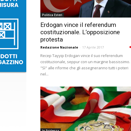
Politica Esteri
Erdogan vince il referendum
costituzionale. L’opposizione
protesta
Redazione Nazionale
-
17 Aprile 2017
Recep Tayyip Erdogan vince il suo referendum
costituzionale, seppur con un margine bassissimo. 
"Sì" alle riforme che gli assegneranno tutti i poteri
nel...
In Evidenza