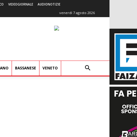
CO
VIDEOGIORNALE
AUDIONOTIZIE
venerdì 7 agosto 2026
IANO
BASSANESE
VENETO