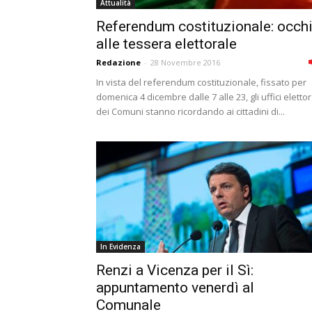
Attualità
Referendum costituzionale: occh
alle tessera elettorale
Redazione
-
28 Novembre 2016
In vista del referendum costituzionale, fissato per
domenica 4 dicembre dalle 7 alle 23, gli uffici elettor
dei Comuni stanno ricordando ai cittadini di...
In Evidenza
Renzi a Vicenza per il Sì:
appuntamento venerdì al
Comunale