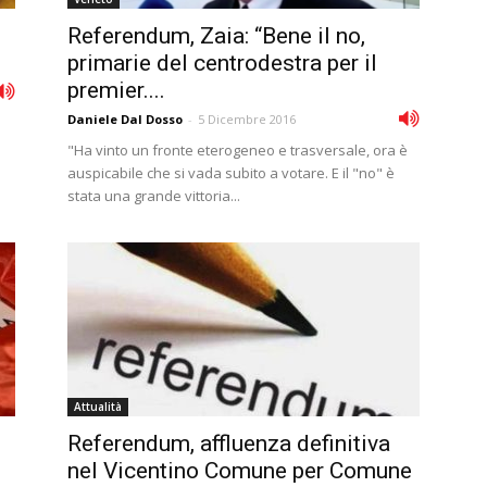
Referendum, Zaia: “Bene il no,
primarie del centrodestra per il
premier....
Daniele Dal Dosso
-
5 Dicembre 2016
"Ha vinto un fronte eterogeneo e trasversale, ora è
auspicabile che si vada subito a votare. E il "no" è
stata una grande vittoria...
Attualità
Referendum, affluenza definitiva
nel Vicentino Comune per Comune