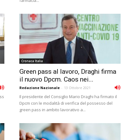
farmacia...
Cronaca Italia
Green pass al lavoro, Draghi firma
il nuovo Dpcm. Caos nei...
Redazione Nazionale
-
13 Ottobre 2021
lss
Il presidente del Consiglio Mario Draghi ha firmato il
Dpcm con le modalità di verifica del possesso del
green pass in ambito lavorativo a...