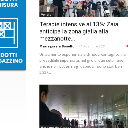
Veneto
Terapie intensive al 13%: Zaia
anticipa la zona gialla alla
mezzanotte...
Mariagrazia Bonollo
-
17 Dicembre 2021
Un aumento esponenziale di nuovi contagi, con la
prevedibile impennata, nel giro di due settimane,
anche nei ricoveri negli ospedali: sono stati ben
5.557...
Bassano del Grappa