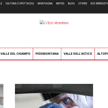
LE
CULTURA E SPETTACOLI
MONTAGNA
METEO
BLOG
STORIE
ECO ENERGETI
L'Eco
Vicentino
VALLE DEL CHIAMPO
PEDEMONTANA
VALLE DELL’ASTICO
ALTOP