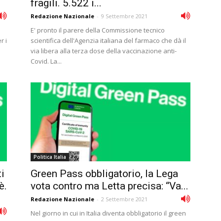
fragili. 5.522 i...
Redazione Nazionale
-
9 Settembre 2021
E' pronto il parere della Commissione tecnico
r i
scientifica dell'Agenzia italiana del farmaco che dà il
via libera alla terza dose della vaccinazione anti-
Covid. La...
Politica Italia
i
Green Pass obbligatorio, la Lega
è.
vota contro ma Letta precisa: “Va...
Redazione Nazionale
-
2 Settembre 2021
Nel giorno in cui in Italia diventa obbligatorio il green