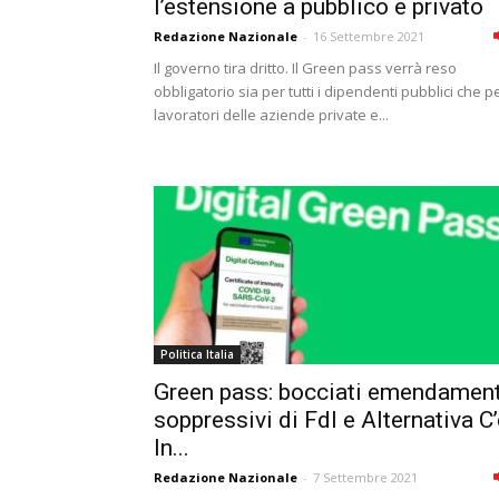
l’estensione a pubblico e privato
Redazione Nazionale
-
16 Settembre 2021
Il governo tira dritto. Il Green pass verrà reso
obbligatorio sia per tutti i dipendenti pubblici che pe
lavoratori delle aziende private e...
Politica Italia
Green pass: bocciati emendament
soppressivi di FdI e Alternativa C’
In...
Redazione Nazionale
-
7 Settembre 2021