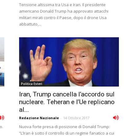
Tensione altissima tra Usa e Iran. Il presidente
americano Donald Trump ha approvato attacchi
militari mirati contro il Paese, dopo il drone Usa
abbattuto,...
Politica Esteri
Iran, Trump cancella l’accordo sul
nucleare. Teheran e l’Ue replicano
al...
Redazione Nazionale
-
14 Ottobre 2017
o.
Nuova forte presa di posizione di Donald Trump:
“L’Iran è sotto il controllo di un regime fanatico a cui