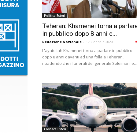
Politica Esteri
Teheran: Khamenei torna a parlar
in pubblico dopo 8 anni e...
Redazione Nazionale
-
17 Gennaio 2020
L'ayatollah Khamenei torna a parlare in pubblico
dopo 8 anni davanti ad una folla a Teheran,
ribadendo che i funerali del generale Soleimani e...
Cronaca Esteri