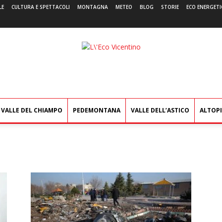
LE
CULTURA E SPETTACOLI
MONTAGNA
METEO
BLOG
STORIE
ECO ENERGETI
L'Eco
Vicentino
VALLE DEL CHIAMPO
PEDEMONTANA
VALLE DELL’ASTICO
ALTOP