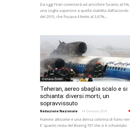
Da oggi l'Iran comincerà ad arricchire l’uranio al 5%,
una soglia superiore a quella stabilita dall’accordo
del 2015, che fissava il limite al 3,67%....
Cronaca Esteri
Teheran, aereo sbaglia scalo e si
schianta: diversi morti, un
sopravvissuto
Redazione Nazionale
-
14 Gennaio 2019
Fiamme altissime e una densa colonna di fumo ner
E' quanto resta del Boeing 707 che si è schiantato