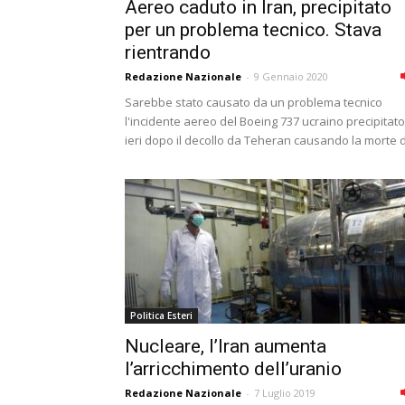
Aereo caduto in Iran, precipitato
per un problema tecnico. Stava
rientrando
Redazione Nazionale
-
9 Gennaio 2020
Sarebbe stato causato da un problema tecnico
l'incidente aereo del Boeing 737 ucraino precipitato
ieri dopo il decollo da Teheran causando la morte di
Politica Esteri
Nucleare, lʼIran aumenta
lʼarricchimento dellʼuranio
Redazione Nazionale
-
7 Luglio 2019