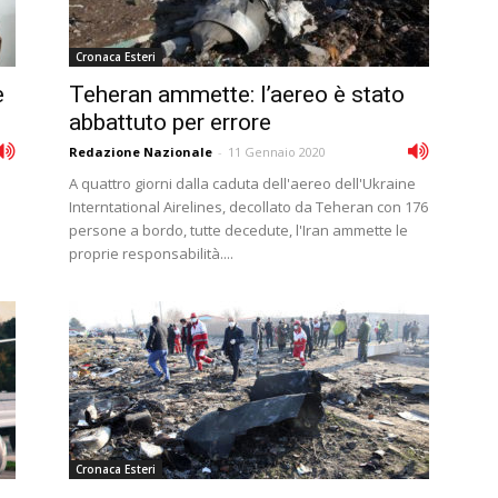
Cronaca Esteri
e
Teheran ammette: l’aereo è stato
abbattuto per errore
Redazione Nazionale
-
11 Gennaio 2020
A quattro giorni dalla caduta dell'aereo dell'Ukraine
Interntational Airelines, decollato da Teheran con 176
persone a bordo, tutte decedute, l'Iran ammette le
proprie responsabilità....
Cronaca Esteri