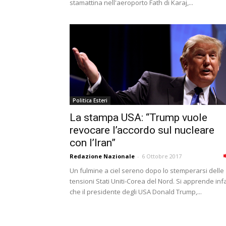
stamattina nell'aeroporto Fath di Karaj,...
Politica Esteri
La stampa USA: “Trump vuole
revocare l’accordo sul nucleare
con l’Iran”
Redazione Nazionale
-
6 Ottobre 2017
Un fulmine a ciel sereno dopo lo stemperarsi delle
tensioni Stati Uniti-Corea del Nord. Si apprende infa
che il presidente degli USA Donald Trump,...