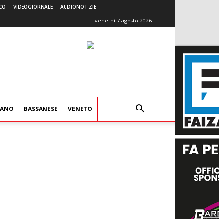
CO
VIDEOGIORNALE
AUDIONOTIZIE
venerdì 7 agosto 2026
IANO
BASSANESE
VENETO