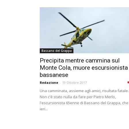
Bassano del Grappa
Precipita mentre cammina sul
Monte Cola, muore escursionista
bassanese
Redazione
-
19 Ottobre 2017
Una camminata, assieme agli amici, risultata fatale.
Non c'è stato nulla da fare per Pietro Merlo,
l'escursionista 65enne di Bassano del Grappa, che
ieri...