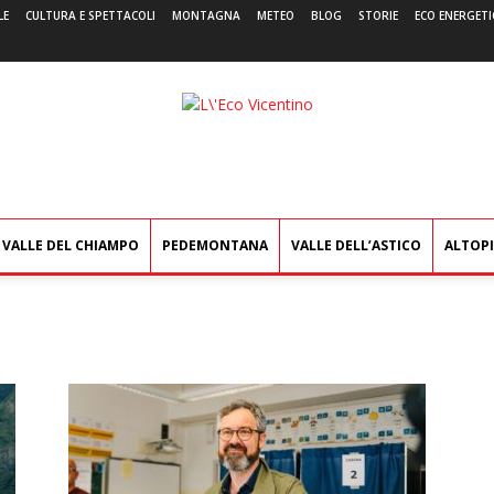
LE
CULTURA E SPETTACOLI
MONTAGNA
METEO
BLOG
STORIE
ECO ENERGETI
L'Eco
Vicentino
VALLE DEL CHIAMPO
PEDEMONTANA
VALLE DELL’ASTICO
ALTOP