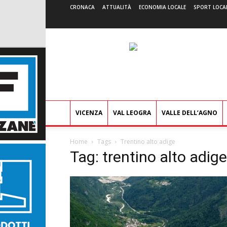
CRONACA
ATTUALITÀ
ECONOMIA LOCALE
SPORT LOCA
VICENZA
VAL LEOGRA
VALLE DELL’AGNO
Home
Tags
Trentino alto adige
Tag: trentino alto adige