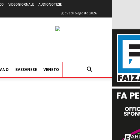
CO
VIDEOGIORNALE
AUDIONOTIZIE
giovedì 6 agosto 2026
IANO
BASSANESE
VENETO