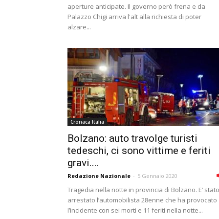
aperture anticipate. Il governo però frena e da
Palazzo Chigi arriva l'alt alla richiesta di poter
alzare...
Cronaca Italia
Bolzano: auto travolge turisti
tedeschi, ci sono vittime e feriti
gravi....
Redazione Nazionale
-
5 Gennaio 2020
Tragedia nella notte in provincia di Bolzano. E’ stat
arrestato l’automobilista 28enne che ha provocato
l’incidente con sei morti e 11 feriti nella notte...