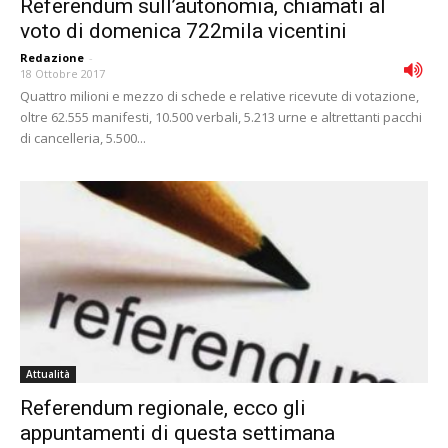
Referendum sull’autonomia, chiamati al
voto di domenica 722mila vicentini
Redazione
-
18 Ottobre 2017
Quattro milioni e mezzo di schede e relative ricevute di votazione,
oltre 62.555 manifesti, 10.500 verbali, 5.213 urne e altrettanti pacchi
di cancelleria, 5.500...
Attualità
Referendum regionale, ecco gli
appuntamenti di questa settimana