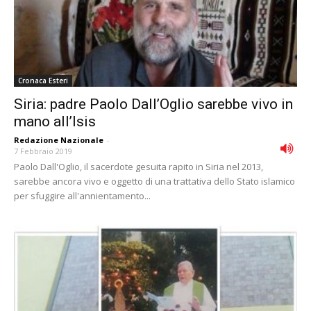
Cronaca Esteri
Siria: padre Paolo Dall’Oglio sarebbe vivo in
mano all’Isis
Redazione Nazionale
-
7 Febbraio 2019
Paolo Dall'Oglio, il sacerdote gesuita rapito in Siria nel 2013,
sarebbe ancora vivo e oggetto di una trattativa dello Stato islamico
per sfuggire all'annientamento...