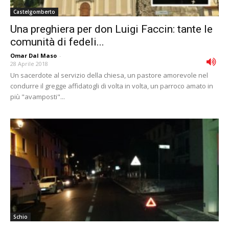
Castelgomberto
Una preghiera per don Luigi Faccin: tante le
comunità di fedeli...
Omar Dal Maso
-
28 Aprile 2018
Un sacerdote al servizio della chiesa, un pastore amorevole nel
condurre il gregge affidatogli di volta in volta, un parroco amato in
più "avamposti"...
Schio