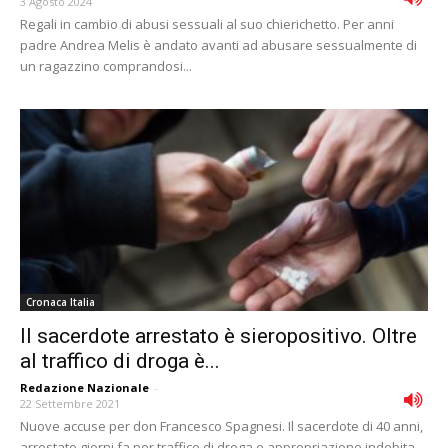
3 Agosto 2024
Regali in cambio di abusi sessuali al suo chierichetto. Per anni
padre Andrea Melis è andato avanti ad abusare sessualmente di
un ragazzino comprandosi...
Cronaca Italia
Il sacerdote arrestato è sieropositivo. Oltre
al traffico di droga è...
Redazione Nazionale
-
22 Settembre 2021
Nuove accuse per don Francesco Spagnesi. Il sacerdote di 40 anni,
arrestato giorni fa per traffico di droga e appropriazione indebita,