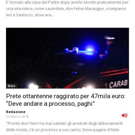
E' tornato alla casa del Padre dopo averlo servito praticamente per
una vita intera, come sacerdote, don Felice Marangon, scomparso
ieri a Santorso, dove era...
Malo
Prete ottantenne raggirato per 47mila euro:
“Deve andare a processo, paghi”
Redazione
-
16 Marzo 2018
"Pronto don? Non ha mai saldato gli arretrati degli abbonamenti
delle riviste, c'è un processo a suo carico. Deve pagare 47mila