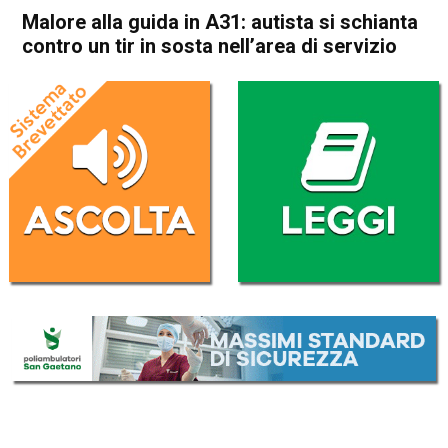
Malore alla guida in A31: autista si schianta
contro un tir in sosta nell’area di servizio
Home
Vicenza
Bolzano Vicentino
Vicenza
Bolzano Vicentino
Cronaca
In Evidenza
Malore alla guida in A31:
autista si schianta contro un
tir in sosta nell’area di
servizio
Da
Redazione
22 Agosto 2023
(aggiornato il
22 Agosto 2023 17:49
)