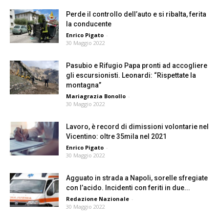
Perde il controllo dell’auto e si ribalta, ferita
la conducente
Enrico Pigato
-
30 Maggio 2022
Pasubio e Rifugio Papa pronti ad accogliere
gli escursionisti. Leonardi: “Rispettate la
montagna”
Mariagrazia Bonollo
-
30 Maggio 2022
Lavoro, è record di dimissioni volontarie nel
Vicentino: oltre 35mila nel 2021
Enrico Pigato
-
30 Maggio 2022
Agguato in strada a Napoli, sorelle sfregiate
con l’acido. Incidenti con feriti in due...
Redazione Nazionale
-
30 Maggio 2022