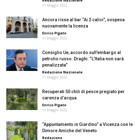
Redazione Nazionale
-
31 Maggio 2022
Ancora risse al bar “Ai 2 calici”, sospesa
nuovamente la licenza
Enrico Pigato
-
31 Maggio 2022
Consiglio Ue, accordo sull’embargo al
petrolio russo. Draghi: “L’Italia non sarà
penalizzata”
Redazione Nazionale
-
31 Maggio 2022
Recuperati 50 chili di pesce pregiato per
carenza d’acqua
Enrico Pigato
-
31 Maggio 2022
“Appuntamento in Giardino” a Vicenza con le
Dimore Amiche del Veneto
Redazione
-