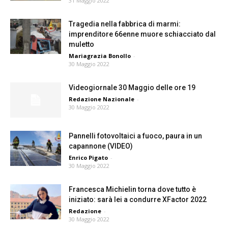
31 Maggio 2022
Tragedia nella fabbrica di marmi:
imprenditore 66enne muore schiacciato dal
muletto
Mariagrazia Bonollo
-
30 Maggio 2022
Videogiornale 30 Maggio delle ore 19
Redazione Nazionale
-
30 Maggio 2022
Pannelli fotovoltaici a fuoco, paura in un
capannone (VIDEO)
Enrico Pigato
-
30 Maggio 2022
Francesca Michielin torna dove tutto è
iniziato: sarà lei a condurre XFactor 2022
Redazione
-
30 Maggio 2022