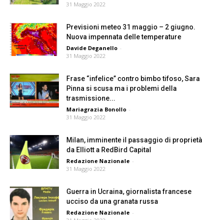
31 Maggio 2022
Previsioni meteo 31 maggio – 2 giugno.
Nuova impennata delle temperature
Davide Deganello
-
31 Maggio 2022
Frase “infelice” contro bimbo tifoso, Sara
Pinna si scusa ma i problemi della
trasmissione...
Mariagrazia Bonollo
-
31 Maggio 2022
Milan, imminente il passaggio di proprietà
da Elliott a RedBird Capital
Redazione Nazionale
-
31 Maggio 2022
Guerra in Ucraina, giornalista francese
ucciso da una granata russa
Redazione Nazionale
-