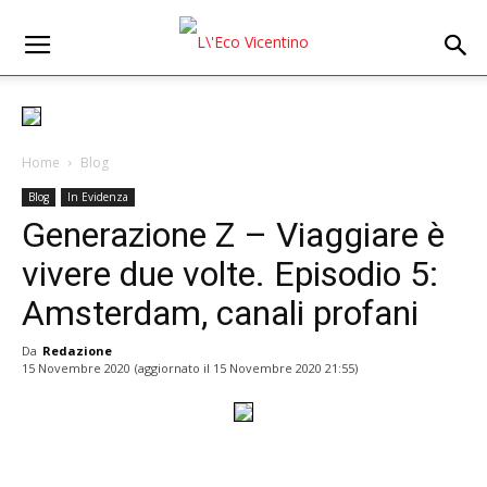
Home
Blog
Blog
In Evidenza
Generazione Z – Viaggiare è
vivere due volte. Episodio 5:
Amsterdam, canali profani
Da
Redazione
15 Novembre 2020
(aggiornato il
15 Novembre 2020 21:55
)