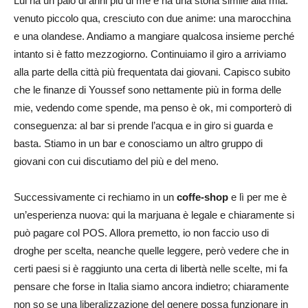
Lui ha un paio di anni più di me e ha una storia simile alla mia:
venuto piccolo qua, cresciuto con due anime: una marocchina
e una olandese. Andiamo a mangiare qualcosa insieme perché
intanto si è fatto mezzogiorno. Continuiamo il giro a arriviamo
alla parte della città più frequentata dai giovani. Capisco subito
che le finanze di Youssef sono nettamente più in forma delle
mie, vedendo come spende, ma penso è ok, mi comporterò di
conseguenza: al bar si prende l’acqua e in giro si guarda e
basta. Stiamo in un bar e conosciamo un altro gruppo di
giovani con cui discutiamo del più e del meno.
Successivamente ci rechiamo in un
coffe-shop
e lì per me è
un’esperienza nuova: qui la marjuana è legale e chiaramente si
può pagare col POS. Allora premetto, io non faccio uso di
droghe per scelta, neanche quelle leggere, però vedere che in
certi paesi si è raggiunto una certa di libertà nelle scelte, mi fa
pensare che forse in Italia siamo ancora indietro; chiaramente
non so se una liberalizzazione del genere possa funzionare in