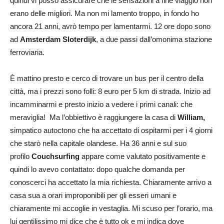
quindi vi posso assicurare che le sensazioni a fine viaggio non
erano delle migliori. Ma non mi lamento troppo, in fondo ho
ancora 21 anni, avrò tempo per lamentarmi. 12 ore dopo sono
ad
Amsterdam Sloterdijk
, a due passi dall’omonima stazione
ferroviaria.
È mattino presto e cerco di trovare un bus per il centro della
città, ma i prezzi sono folli: 8 euro per 5 km di strada. Inizio ad
incamminarmi e presto inizio a vedere i primi canali: che
meraviglia! Ma l’obbiettivo è raggiungere la casa di
William,
simpatico autoctono che ha accettato di ospitarmi per i 4 giorni
che starò nella capitale olandese. Ha 36 anni e sul suo
profilo
Couchsurfing
appare come valutato positivamente e
quindi lo avevo contattato: dopo qualche domanda per
conoscerci ha accettato la mia richiesta. Chiaramente arrivo a
casa sua a orari improponibili per gli esseri umani e
chiaramente mi accoglie in vestaglia. Mi scuso per l’orario, ma
lui gentilissimo mi dice che è tutto ok e mi indica dove