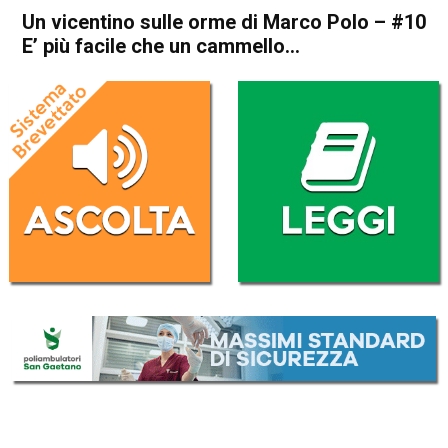
Un vicentino sulle orme di Marco Polo – #10
E’ più facile che un cammello…
Home
Blog
Blog
In Evidenza
Un vicentino sulle orme di
Marco Polo – #10 E’ più
facile che un cammello…
Da
Redazione
3 Dicembre 2017
(aggiornato il
4 Dicembre 2017 9:35
)
ASCOLTA L'AUDIO