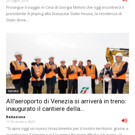
29 Luglio 2024
Prosegue il viaggio in Cina di Giorgia Meloni che oggi incontrerà il
presidente Xi Jinping alla Diaoyutai State House, la residenza di
Stato dove...
Veneto
All’aeroporto di Venezia si arriverà in treno:
inaugurato il cantiere della...
Redazione
-
11 Dicembre 2023
“Si apre oggi un nuovo rinascimento per il nostro territorio: grazie a
quest’opera il Veneto sarà la prima Regione d’Italia ad avere un