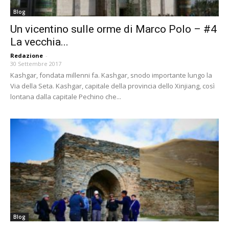
Blog
Un vicentino sulle orme di Marco Polo – #4
La vecchia...
Redazione
-
30 Settembre 2017
Kashgar, fondata millenni fa. Kashgar, snodo importante lungo la
Via della Seta. Kashgar, capitale della provincia dello Xinjiang, così
lontana dalla capitale Pechino che...
Blog