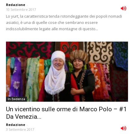
Redazione
-
10 Settembre 2017
Lo yurt, la caratteristica tenda rotondeggiante dei popoli nomadi
asiatici, è una di quelle cose che sembrano essere
indissolubilmente legate alle montagne di questo...
In Evidenza
Un vicentino sulle orme di Marco Polo – #1
Da Venezia...
Redazione
-
3 Settembre 2017