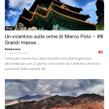
Blog
Un vicentino sulle orme di Marco Polo – #8
Grandi masse...
Redazione
-
11 Novembre 2017
Terminato il primo tour della Via Della Seta (dal Kirghizistan
all'Uzbekistan, per 22 giorni), sono volato da Tashkent a Pechino,
passando dalla capitale del...