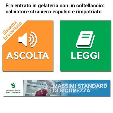
Era entrato in gelateria con un coltellaccio:
calciatore straniero espulso e rimpatriato
Home
Schio
Cronaca
In Evidenza
Schio
Era entrato in gelateria con
un coltellaccio: calciatore
straniero espulso e
rimpatriato
Da
Redazione
16 Marzo 2018
(aggiornato il
16 Marzo 2018 14:52
)