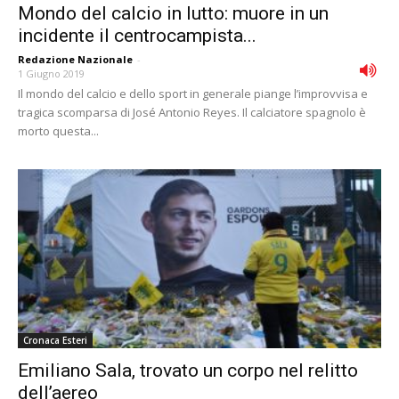
Mondo del calcio in lutto: muore in un
incidente il centrocampista...
Redazione Nazionale
-
1 Giugno 2019
Il mondo del calcio e dello sport in generale piange l’improvvisa e
tragica scomparsa di José Antonio Reyes. Il calciatore spagnolo è
morto questa...
Cronaca Esteri
Emiliano Sala, trovato un corpo nel relitto
dell’aereo