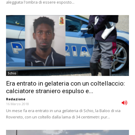
aleggiata l'ombra di essere esposto...
Schio
Era entrato in gelateria con un coltellaccio:
calciatore straniero espulso e...
Redazione
-
16 Marzo 2018
Un mese fa era entrato in una gelateria di Schio, la Baloo di via
Rovereto, con un coltello dalla lama di 34 centimetri: pur...