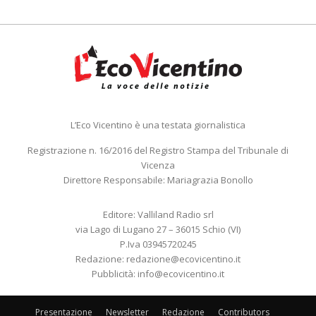
L’Eco Vicentino è una testata giornalistica
Registrazione n. 16/2016 del Registro Stampa del Tribunale di
Vicenza
Direttore Responsabile: Mariagrazia Bonollo
Editore: Valliland Radio srl
via Lago di Lugano 27 – 36015 Schio (VI)
P.Iva 03945720245
Redazione:
redazione@ecovicentino.it
Pubblicità:
info@ecovicentino.it
Presentazione
Newsletter
Redazione
Contributors