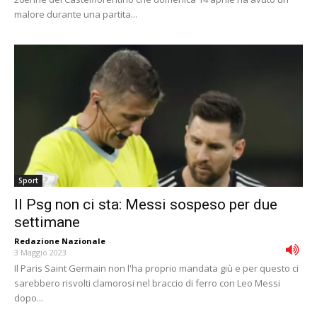
malore durante una partita...
Sport
Il Psg non ci sta: Messi sospeso per due
settimane
Redazione Nazionale
-
3 Maggio 2023
Il Paris Saint Germain non l'ha proprio mandata giù e per questo ci
sarebbero risvolti clamorosi nel braccio di ferro con Leo Messi
dopo...