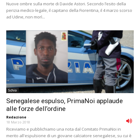
Nuove ombre sulla morte di Davide Astori. Secondo l’esito della
perizia medico-legale, il capitano della Fiorentina, il 4 marzo scorso
ad Udine, non morì...
Schio
Senegalese espulso, PrimaNoi applaude
alle forze dell’ordine
Redazione
-
18 Marzo 2018
Riceviamo e pubblichiamo una nota dal Comitato PrimaNoi in
merito all'espulsione di un giovane calciatore senegalese, su cui è