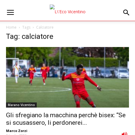
Home
Tags
Calciatore
Tag: calciatore
Marano Vicentino
Gli sfregiano la macchina perchè bisex: “Se
si scusassero, li perdonerei...
Marco Zorzi
-