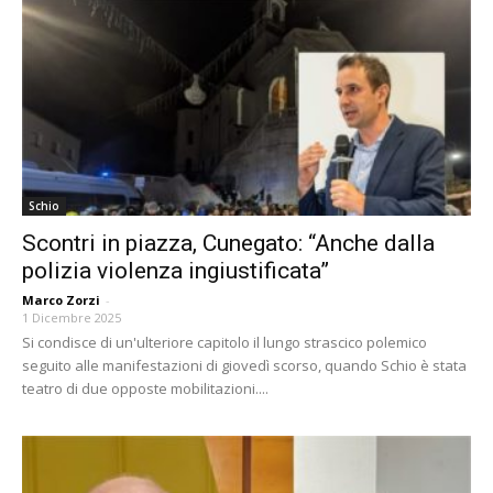
Schio
Scontri in piazza, Cunegato: “Anche dalla
polizia violenza ingiustificata”
Marco Zorzi
-
1 Dicembre 2025
Si condisce di un'ulteriore capitolo il lungo strascico polemico
seguito alle manifestazioni di giovedì scorso, quando Schio è stata
teatro di due opposte mobilitazioni....