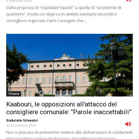
6 Gennaio 2026
Dalla proposta di “ospedale liquido” a quella di “assistente di
quartiere”, è tutto un dejà-vu in ambito sanitario secondo il
consigliere regionale Carlo Cunegato che...
Thiene
Kaabouri, le opposizioni all’attacco del
consigliere comunale: “Parole inaccettabili”
Gabriele Silvestri
-
30 Dicembre 2025
Non si placano le polemiche relative alle dichiarazioni di solidarietà
del consigliere comunale thienese Alaeddine Kaabouri nei