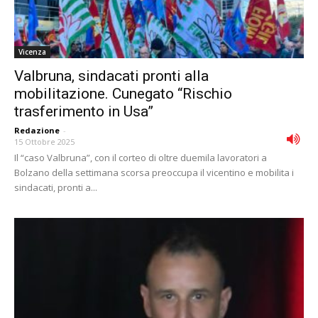
Vicenza
Valbruna, sindacati pronti alla
mobilitazione. Cunegato “Rischio
trasferimento in Usa”
Redazione
-
15 Ottobre 2025
Il “caso Valbruna”, con il corteo di oltre duemila lavoratori a
Bolzano della settimana scorsa preoccupa il vicentino e mobilita i
sindacati, pronti a...