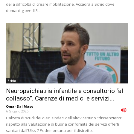
della difficoltà di creare mobilitazione. Accadrà a Schio dove
domani, giovedì 3...
Schio
Neuropsichiatria infantile e consultorio “al
collasso”. Carenze di medici e servizi...
Omar Dal Maso
-
6 Giugno 2025
L'alzata di scudi dei dieci sindaci dell'Altovicentino "dissenzienti"
rispetto alla valutazione di buona conformità dei servizi offerti
sanitari dall'Ulss 7 Pedemontana per il distretto...