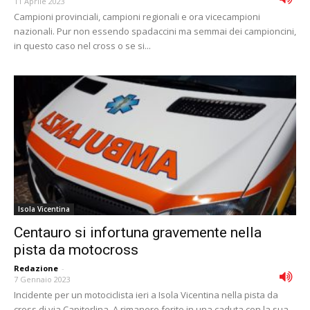
11 Aprile 2023
Campioni provinciali, campioni regionali e ora vicecampioni
nazionali. Pur non essendo spadaccini ma semmai dei campioncini,
in questo caso nel cross o se si...
Isola Vicentina
Centauro si infortuna gravemente nella
pista da motocross
Redazione
-
7 Gennaio 2023
Incidente per un motociclista ieri a Isola Vicentina nella pista da
cross di via Capiterlina. A rimanere ferito in una caduta con la sua...