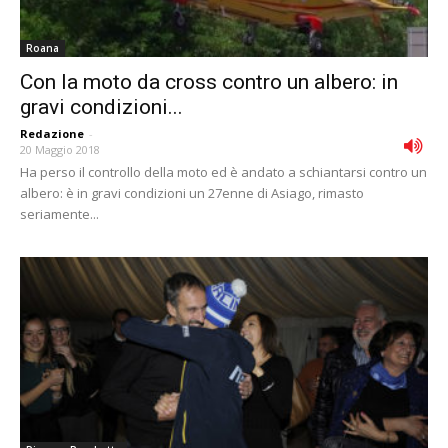
Roana
Con la moto da cross contro un albero: in
gravi condizioni...
Redazione
-
20 Maggio 2018
Ha perso il controllo della moto ed è andato a schiantarsi contro un
albero: è in gravi condizioni un 27enne di Asiago, rimasto
seriamente...