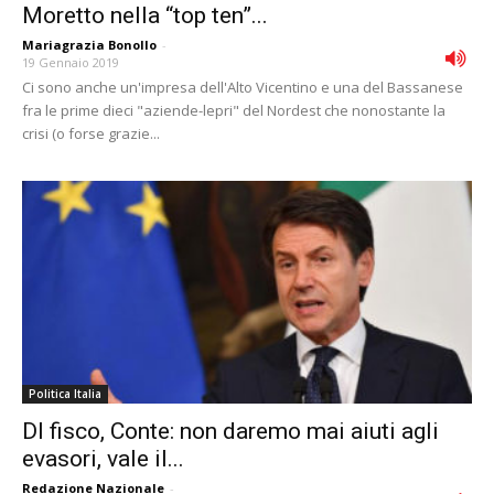
Moretto nella “top ten”...
Mariagrazia Bonollo
-
19 Gennaio 2019
Ci sono anche un'impresa dell'Alto Vicentino e una del Bassanese
fra le prime dieci "aziende-lepri" del Nordest che nonostante la
crisi (o forse grazie...
Politica Italia
Dl fisco, Conte: non daremo mai aiuti agli
evasori, vale il...
Redazione Nazionale
-