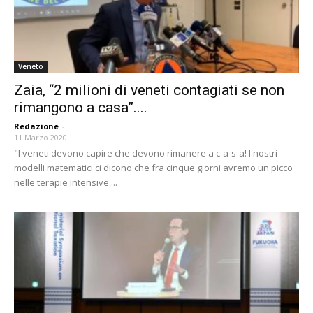
Veneto
Zaia, “2 milioni di veneti contagiati se non
rimangono a casa”....
Redazione
-
11 Marzo 2020
"I veneti devono capire che devono rimanere a c-a-s-a! I nostri
modelli matematici ci dicono che fra cinque giorni avremo un picco
nelle terapie intensive....