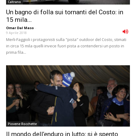
Caltrano
Un bagno di folla sui tornanti del Costo: in
15 mila...
Omar Dal Maso
-
9 Aprile 2018
Merli-Faggioli i protagonisti sulla "pista" outdoor del Costo, stimati
in circa 15 mila quelli invece fuori pista a contendersi un posto in
prima fila...
Piovene Rocchette
Il mondo dell’enduro in lutto: si è spento