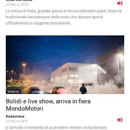
24 Marzo 2018
La messa è finita, guidate (piano e con prudenza) in pace. Dopo la
tradizionale benedizione delle moto che domani aprirà
ufficialmente la stagione primaverile...
Vicenza
Bolidi e live show, arriva in fiera
MondoMotori
Redazione
-
23 Marzo 2018
E' arrivato il momento di accendere i motori: inizia domani