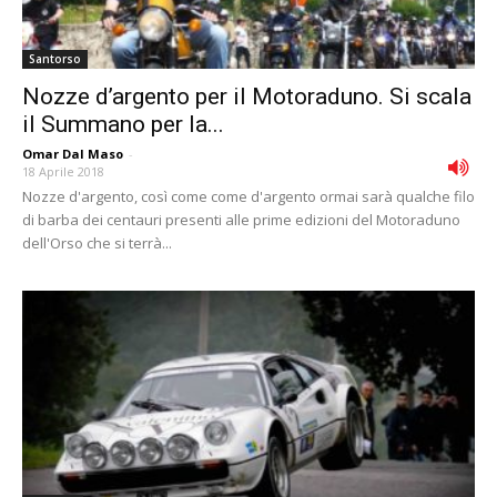
Santorso
Nozze d’argento per il Motoraduno. Si scala
il Summano per la...
Omar Dal Maso
-
18 Aprile 2018
Nozze d'argento, così come come d'argento ormai sarà qualche filo
di barba dei centauri presenti alle prime edizioni del Motoraduno
dell'Orso che si terrà...