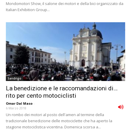
Mondomotori Show, il salone dei motori e della bici organizzato da
Italian Exhibition Group...
Sandrigo
La benedizione e le raccomandazioni di…
rito per cento motociclisti
Omar Dal Maso
-
6 Marzo 2018
Un rombo dei motori al posto dell'amen al termine della
tradizionale benedizione delle motociclette che ha aperto la
stagione motociclistica vicentina. Domenica scorsa a...