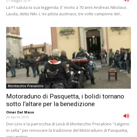
21 Maggio 2019
La F1 saluta la sua leggenda. E’ morto a 70 anni Andreas Nikolaus
Lauda, detto Niki. L ‘ex pilota austriaco, tre volte campione del...
Montecchio Precalcino
Motoraduno di Pasquetta, i bolidi tornano
sotto l’altare per la benedizione
Omar Dal Maso
-
20 Aprile 2019
Don Lino e la parrocchia di Levà di Montecchio Precalcino "salgono
in sella" per rinnovare la tradizione del Motoraduno di Pasquetta,
con i motori...