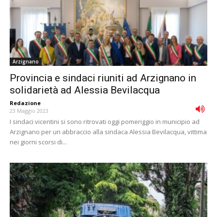
Arzignano
Provincia e sindaci riuniti ad Arzignano in
solidarietà ad Alessia Bevilacqua
Redazione
-
23 Maggio 2023
I sindaci vicentini si sono ritrovati oggi pomeriggio in municipio ad
Arzignano per un abbraccio alla sindaca Alessia Bevilacqua, vittima
nei giorni scorsi di...