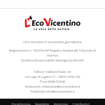
L’Eco Vicentino è una testata giornalistica
Registrazione n. 16/2016 del Registro Stampa del Tribunale di
Vicenza
Direttore Responsabile: Mariagrazia Bonollo
Editore: Valliland Radio srl
via Lago di Lugano 27 – 36015 Schio (VI)
P.Iva 03945720245
Redazione:
redazione@ecovicentino.it
Pubblicità:
info@ecovicentino.it
Presentazione
Newsletter
Redazione
Contributors