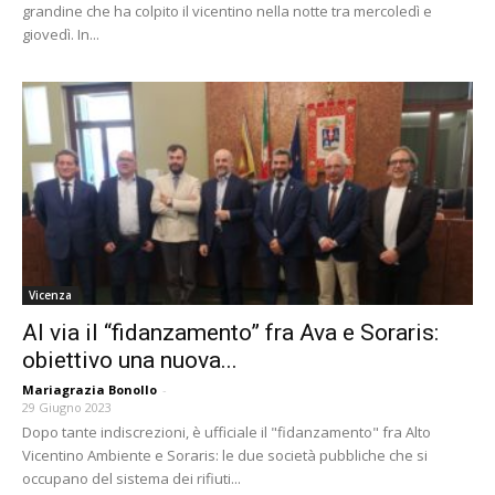
grandine che ha colpito il vicentino nella notte tra mercoledì e
giovedì. In...
Vicenza
Al via il “fidanzamento” fra Ava e Soraris:
obiettivo una nuova...
Mariagrazia Bonollo
-
29 Giugno 2023
Dopo tante indiscrezioni, è ufficiale il "fidanzamento" fra Alto
Vicentino Ambiente e Soraris: le due società pubbliche che si
occupano del sistema dei rifiuti...