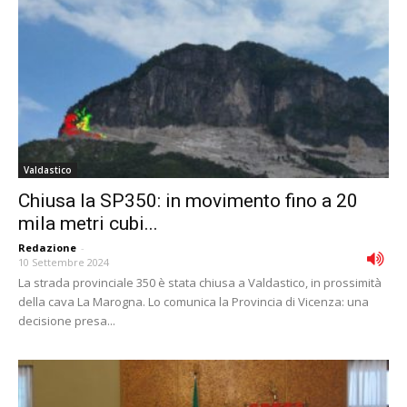
Valdastico
Chiusa la SP350: in movimento fino a 20
mila metri cubi...
Redazione
-
10 Settembre 2024
La strada provinciale 350 è stata chiusa a Valdastico, in prossimità
della cava La Marogna. Lo comunica la Provincia di Vicenza: una
decisione presa...