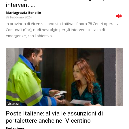
interventi...
Mariagrazia Bonollo
-
28 Febbraio 2024
In provincia di Vicenza sono stati attivati finora 78 Centri operativi
Comunali (Coc), nodi nevralgici per gli interventi in caso di
emergenze, con l'obiettivo...
Vicenza
Poste Italiane: al via le assunzioni di
portalettere anche nel Vicentino
Redazione
-