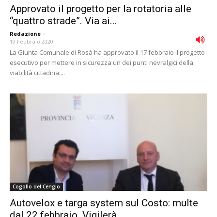
Approvato il progetto per la rotatoria alle
“quattro strade”. Via ai...
Redazione
-
19 Febbraio 2020
La Giunta Comunale di Rosà ha approvato il 17 febbraio il progetto
esecutivo per mettere in sicurezza un dei punti nevralgici della
viabilità cittadina:...
Cogollo del Cengio
Autovelox e targa system sul Costo: multe
dal 22 febbraio. Vigilerà...