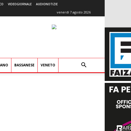
CO
VIDEOGIORNALE
AUDIONOTIZIE
venerdì 7 agosto 2026
IANO
BASSANESE
VENETO