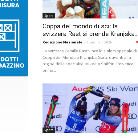
Sport
Coppa del mondo di sci: la
svizzera Rast si prende Kranjska..
Redazione Nazionale
-
4 Gennaio 2026
La svizzera Camille Rast vince lo slalom speciale di
Coppa del Mondo a Kranjska Gora, davanti alla
regina della specialità, Mikaela Shiffrin. L’elvetica,
prima...
Sport