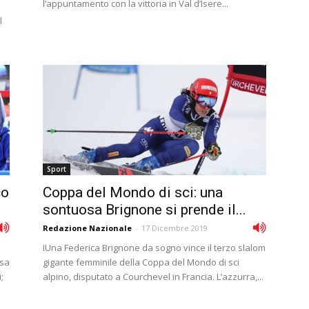
l’appuntamento con la vittoria in Val d’Isere...
l
Sport
co
Coppa del Mondo di sci: una
sontuosa Brignone si prende il...
Redazione Nazionale
-
17 Dicembre 2019
IUna Federica Brignone da sogno vince il terzo slalom
esa
gigante femminile della Coppa del Mondo di sci
;
alpino, disputato a Courchevel in Francia. L’azzurra,...