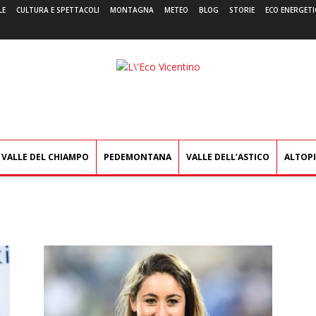
LE
CULTURA E SPETTACOLI
MONTAGNA
METEO
BLOG
STORIE
ECO ENERGETI
L'Eco
Vicentino
VALLE DEL CHIAMPO
PEDEMONTANA
VALLE DELL’ASTICO
ALTOP