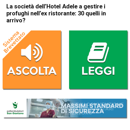
La società dell’Hotel Adele a gestire i
profughi nell’ex ristorante: 30 quelli in
arrivo?
Home
Thiene
Sarcedo
Cronaca
In Evidenza
Thiene
Sarcedo
La società dell’Hotel Adele a
gestire i profughi nell’ex
ristorante: 30 quelli in arrivo?
Da
Daniele Dal Dosso
22 Marzo 2017
(aggiornato il
20 Settembre 2017 18:24
)
ASCOLTA L'AUDIO