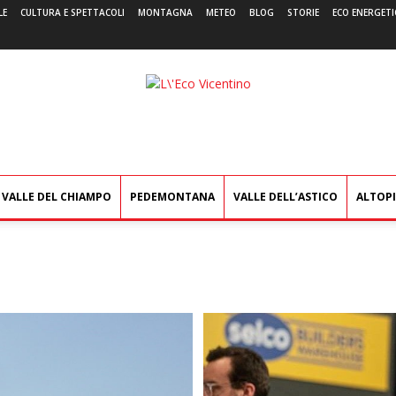
LE
CULTURA E SPETTACOLI
MONTAGNA
METEO
BLOG
STORIE
ECO ENERGETI
L'Eco
Vicentino
VALLE DEL CHIAMPO
PEDEMONTANA
VALLE DELL’ASTICO
ALTOP