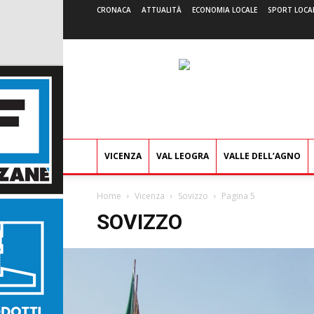
CRONACA
ATTUALITÀ
ECONOMIA LOCALE
SPORT LOCA
VICENZA
VAL LEOGRA
VALLE DELL’AGNO
Home
Vicenza
Sovizzo
Pagina 5
SOVIZZO