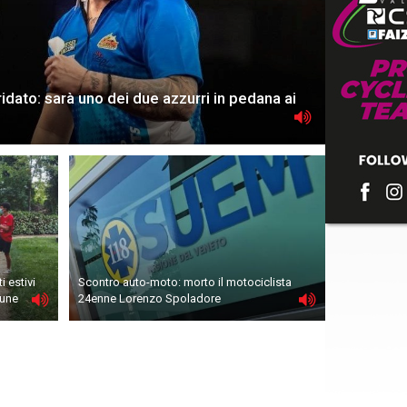
ridato: sarà uno dei due azzurri in pedana ai
i estivi
Scontro auto-moto: morto il motociclista
mune
24enne Lorenzo Spoladore