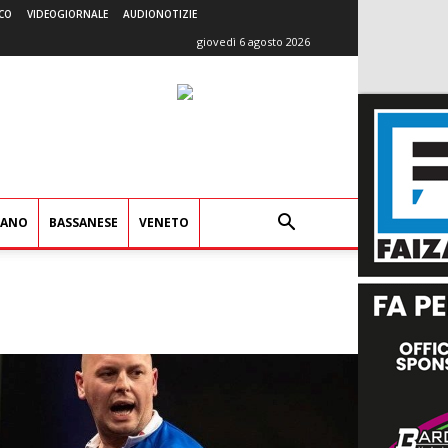
CO
VIDEOGIORNALE
AUDIONOTIZIE
giovedì 6 agosto 2026
IANO
BASSANESE
VENETO