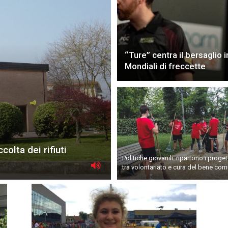
“Ture” centra il bersaglio i
Mondiali di freccette
olta dei rifiuti
Politiche giovanili: ripartono i progett
tra volontariato e cura del bene co