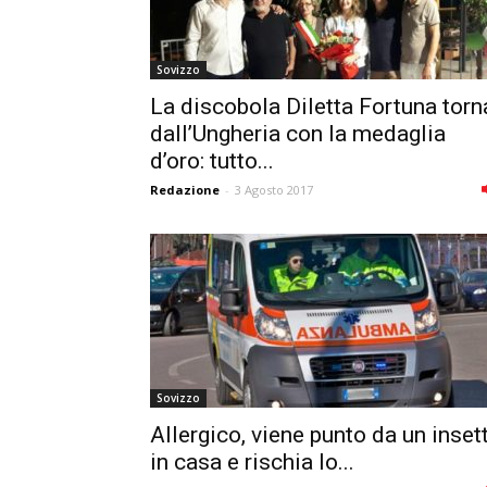
Sovizzo
La discobola Diletta Fortuna torn
dall’Ungheria con la medaglia
d’oro: tutto...
Redazione
-
3 Agosto 2017
Sovizzo
Allergico, viene punto da un inset
in casa e rischia lo...