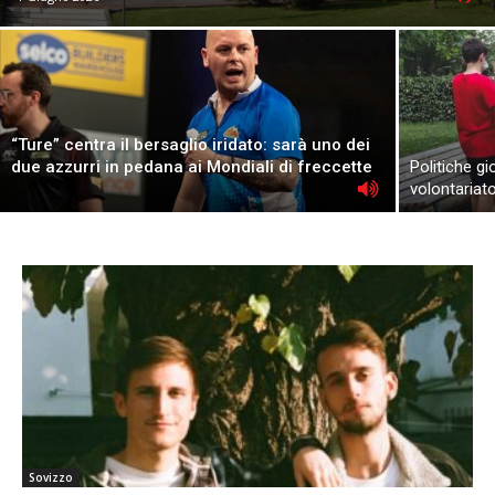
“Ture” centra il bersaglio iridato: sarà uno dei
due azzurri in pedana ai Mondiali di freccette
Politiche gio
volontariat
Sovizzo