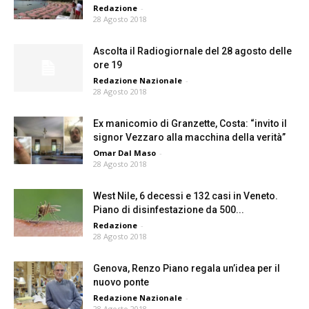
Redazione
-
28 Agosto 2018
Ascolta il Radiogiornale del 28 agosto delle
ore 19
Redazione Nazionale
-
28 Agosto 2018
Ex manicomio di Granzette, Costa: “invito il
signor Vezzaro alla macchina della verità”
Omar Dal Maso
-
28 Agosto 2018
West Nile, 6 decessi e 132 casi in Veneto.
Piano di disinfestazione da 500...
Redazione
-
28 Agosto 2018
Genova, Renzo Piano regala un’idea per il
nuovo ponte
Redazione Nazionale
-
28 Agosto 2018