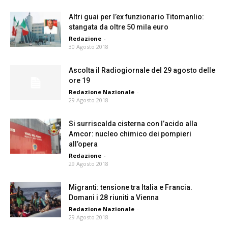
Altri guai per l’ex funzionario Titomanlio:
stangata da oltre 50 mila euro
Redazione
-
30 Agosto 2018
Ascolta il Radiogiornale del 29 agosto delle
ore 19
Redazione Nazionale
-
29 Agosto 2018
Si surriscalda cisterna con l’acido alla
Amcor: nucleo chimico dei pompieri
all’opera
Redazione
-
29 Agosto 2018
Migranti: tensione tra Italia e Francia.
Domani i 28 riuniti a Vienna
Redazione Nazionale
-
29 Agosto 2018