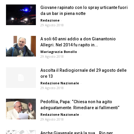
Giovane rapinato con lo spray urticante fuori
da un bar in piena notte
Redazione
-
29 Agosto 2018
A soli 60 anni addio a don Gianantonio
Allegri. Nel 2014 fu rapito in...
Mariagrazia Bonollo
-
29 Agosto 2018
Ascolta il Radiogiornale del 29 agosto delle
ore 13
Redazione Nazionale
-
29 Agosto 2018
Pedofilia, Papa: “Chiesa non ha agito
adeguatamente. Rimediare ai fallimenti”
Redazione Nazionale
-
29 Agosto 2018
Anche Giavenale avrà la sua… Rio per