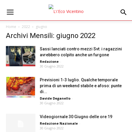
Home
2022
giugno
Archivi Mensili: giugno 2022
Sassi lanciati contro mezzi Svt: i ragazzini
avrebbero colpito anche un furgone
Redazione
-
30 Giugno 2022
Previsioni 1-3 luglio. Qualche temporale
prima di un weekend stabile e afoso: punte
di...
Davide Deganello
-
30 Giugno 2022
Videogiornale 30 Giugno delle ore 19
Redazione Nazionale
-
30 Giugno 2022