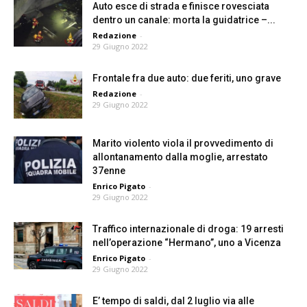
Auto esce di strada e finisce rovesciata
dentro un canale: morta la guidatrice –...
Redazione
-
29 Giugno 2022
Frontale fra due auto: due feriti, uno grave
Redazione
-
29 Giugno 2022
Marito violento viola il provvedimento di
allontanamento dalla moglie, arrestato
37enne
Enrico Pigato
-
29 Giugno 2022
Traffico internazionale di droga: 19 arresti
nell’operazione “Hermano”, uno a Vicenza
Enrico Pigato
-
29 Giugno 2022
E’ tempo di saldi, dal 2 luglio via alle