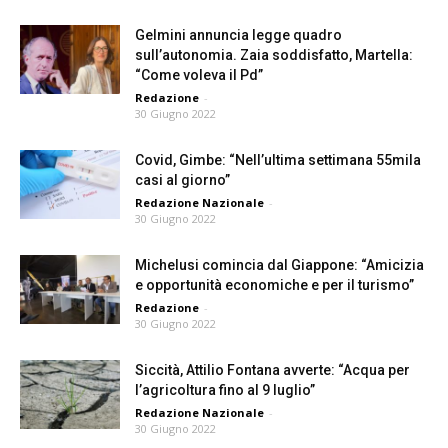
Gelmini annuncia legge quadro
sull’autonomia. Zaia soddisfatto, Martella:
“Come voleva il Pd”
Redazione
-
30 Giugno 2022
Covid, Gimbe: “Nell’ultima settimana 55mila
casi al giorno”
Redazione Nazionale
-
30 Giugno 2022
Michelusi comincia dal Giappone: “Amicizia
e opportunità economiche e per il turismo”
Redazione
-
30 Giugno 2022
Siccità, Attilio Fontana avverte: “Acqua per
l’agricoltura fino al 9 luglio”
Redazione Nazionale
-
30 Giugno 2022