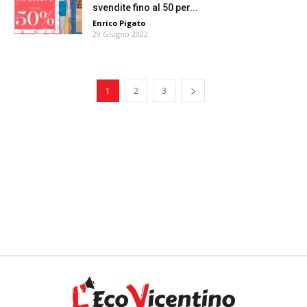
svendite fino al 50 per...
Enrico Pigato
-
29 Giugno 2022
1
2
3