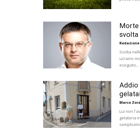
Morte 
svolta 
Redazione
Svolta nell
ucraino mor
eseguito...
Addio a
gelata
Marco Zorz
Lui non l'a
gelateria 
semplicemen