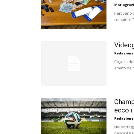
Mariagrazi
Partivano d
compiere "c
Videog
Redazione
Cogollo del
amato dai v
Champi
ecco i 
Redazione
Nei sortegg
pesca il Ba