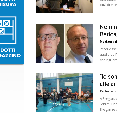
città di Vi
Nomine
Berica,
Mariagrazi
Peter Asse
quella dell
che riguarda
“Io son
alle a
Redazione
A Breganze 
l’Altro”, u
Breganze pe