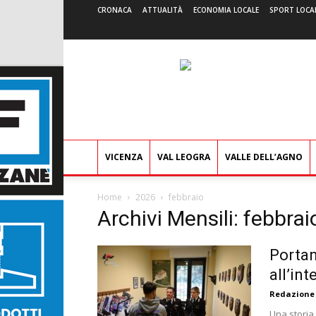
CRONACA
ATTUALITÀ
ECONOMIA LOCALE
SPORT LOCA
VICENZA
VAL LEOGRA
VALLE DELL’AGNO
Home
2026
febbraio
Archivi Mensili: febbra
Portan
all’in
Redazione
Una storia 