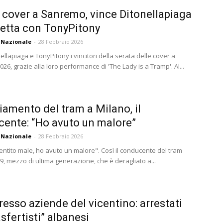
 cover a Sanremo, vince Ditonellapiaga
etta con TonyPitony
 Nazionale
-
28 Febbraio 2026
llapiaga e TonyPitony i vincitori della serata delle cover a
6, grazie alla loro performance di 'The Lady is a Tramp'. Al...
iamento del tram a Milano, il
ente: “Ho avuto un malore”
 Nazionale
-
28 Febbraio 2026
entito male, ho avuto un malore". Così il conducente del tram
 9, mezzo di ultima generazione, che è deragliato a...
presso aziende del vicentino: arrestati
asfertisti” albanesi