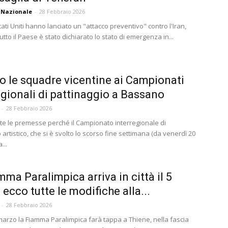
 Nazionale
-
28 Febbraio 2026
tati Uniti hanno lanciato un "attacco preventivo" contro l'Iran,
utto il Paese è stato dichiarato lo stato di emergenza in...
no le squadre vicentine ai Campionati
egionali di pattinaggio a Bassano
-
28 Febbraio 2026
tte le premesse perché il Campionato interregionale di
 artistico, che si è svolto lo scorso fine settimana (da venerdì 20
...
mma Paralimpica arriva in città il 5
 ecco tutte le modifiche alla...
-
28 Febbraio 2026
marzo la Fiamma Paralimpica farà tappa a Thiene, nella fascia