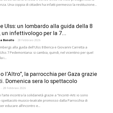
cenza. Una coppia di cittadini ha infatti permesso la restituzione...
 Ulss: un lombardo alla guida della 8
 un infettivologo per la 7...
a Bonollo
-
28 Febbraio 2026
mbergs alla guida dell'Ulss 8 Berica e Giovanni Carretta a
'Ulss 7 Pedemontana: si cambia, quindi, nel vicentino per quel
 i...
o l’Altro”, la parrocchia per Gaza grazie
rti. Domenica sera lo spettacolo
-
28 Febbraio 2026
l’arte incontra la solidarietà grazie a “Incontr-Arti: io sono
no spettacolo musico-teatrale promosso dalla Parrocchia di
r educare all’incontro e...