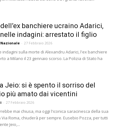
dell’ex banchiere ucraino Adarici,
nelle indagini: arrestato il figlio
 Nazionale
-
27 Febbraio 2026
e indagini sulla morte di Alexandru Adarici, l'ex banchiere
to a Milano il 23 gennaio scorso. La Polizia di Stato ha
 Jeio: si è spento il sorriso del
io più amato dai vicentini
i
-
27 Febbraio 2026
vrebbe mai chiusa, ma oggi l'iconica saracinesca della sua
in Via Roma, chiuderà per sempre. Eusebio Pozza, per tutti
te Jeio,...