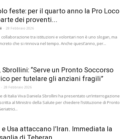
lo feste: per il quarto anno la Pro Loco
arte dei proventi...
i
-
28 Febbraio 2026
 collaborazione tra istituzioni e volontari non è uno slogan, ma
ncreto che si rinnova nel tempo. Anche quest’anno, per...
, Sbrollini: “Serve un Pronto Soccorso
ico per tutelare gli anziani fragili”
-
28 Febbraio 2026
e di Italia Viva Daniela Sbrollini ha presentato un’interrogazione
scritta al Ministro della Salute per chiedere l’istituzione di Pronto
riatrici...
e e Usa attaccano l’Iran. Immediata la
saglia di Teheran