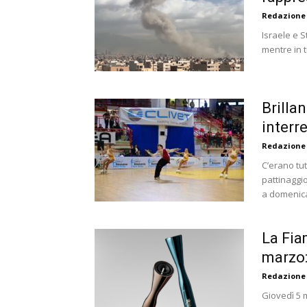
Redazione
Israele e S
mentre in t
Brilla
interr
Redazione
C’erano tu
pattinaggio
a domenica
La Fia
marzo:
Redazione
Giovedì 5 