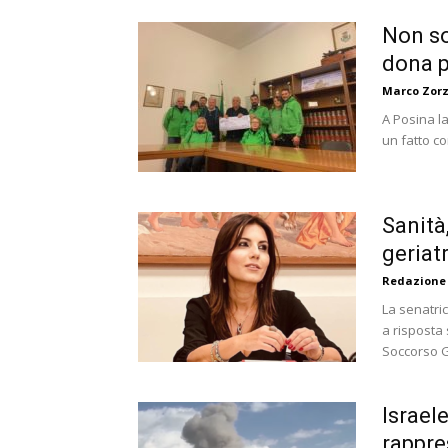
Non so
dona p
Marco Zorz
A Posina la
un fatto co
Sanità
geriatr
Redazione
La senatric
a risposta 
Soccorso Ge
Israel
rappre