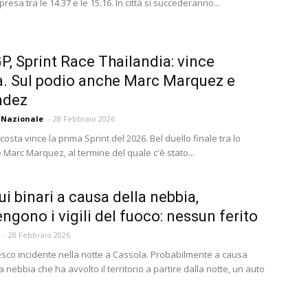
resa tra le 14.37 e le 15.16. In città si succederanno...
, Sprint Race Thailandia: vince
. Sul podio anche Marc Marquez e
ndez
 Nazionale
-
28 Febbraio 2026
osta vince la prima Sprint del 2026. Bel duello finale tra lo
 Marc Marquez, al termine del quale c'è stato...
ui binari a causa della nebbia,
engono i vigili del fuoco: nessun ferito
-
28 Febbraio 2026
co incidente nella notte a Cassola. Probabilmente a causa
 nebbia che ha avvolto il territorio a partire dalla notte, un auto