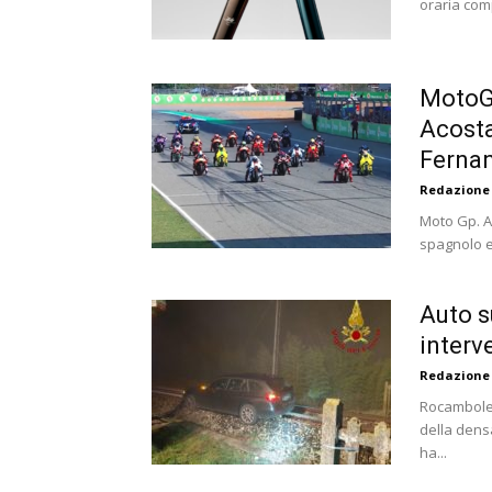
oraria comp
MotoGP
Acosta
Ferna
Redazione
Moto Gp. Ac
spagnolo e
Auto s
interv
Redazione
Rocamboles
della densa
ha...