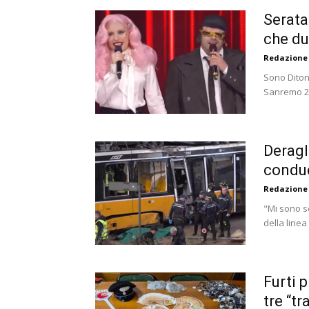
Serata
che du
Redazione
Sono Ditone
Sanremo 202
Deragl
conduc
Redazione
"Mi sono s
della linea
Furti 
tre “tr