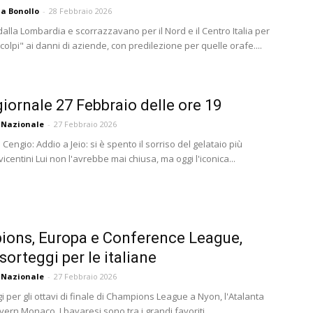
a Bonollo
-
28 Febbraio 2026
alla Lombardia e scorrazzavano per il Nord e il Centro Italia per
olpi" ai danni di aziende, con predilezione per quelle orafe....
iornale 27 Febbraio delle ore 19
 Nazionale
-
27 Febbraio 2026
 Cengio: Addio a Jeio: si è spento il sorriso del gelataio più
icentini Lui non l'avrebbe mai chiusa, ma oggi l'iconica...
ons, Europa e Conference League,
sorteggi per le italiane
 Nazionale
-
27 Febbraio 2026
i per gli ottavi di finale di Champions League a Nyon, l'Atalanta
yern Monaco. I bavaresi sono tra i grandi favoriti...