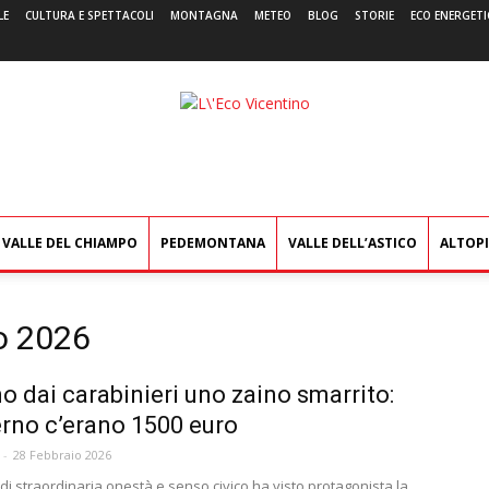
LE
CULTURA E SPETTACOLI
MONTAGNA
METEO
BLOG
STORIE
ECO ENERGETI
L'Eco
Vicentino
VALLE DEL CHIAMPO
PEDEMONTANA
VALLE DELL’ASTICO
ALTOP
io 2026
o dai carabinieri uno zaino smarrito:
terno c’erano 1500 euro
-
28 Febbraio 2026
di straordinaria onestà e senso civico ha visto protagonista la