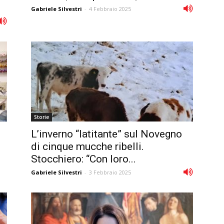
Gabriele Silvestri
-
4 Febbraio 2025
Storie
L’inverno “latitante” sul Novegno
di cinque mucche ribelli.
Stocchiero: “Con loro...
Gabriele Silvestri
-
3 Febbraio 2025