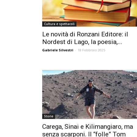
Cultura e spettacoli
Le novità di Ronzani Editore: il
Nordest di Lago, la poesia,...
Gabriele Silvestri
-
18 Febbraio 2025
Storie
Carega, Sinai e Kilimangiaro, ma
senza scarponi. Il “folle” Tom