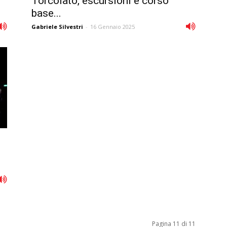
Torcolato, escursioni e corso
base...
Gabriele Silvestri
-
16 Gennaio 2025
Pagina 11 di 11