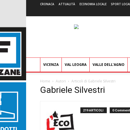
CRONACA
ATTUALITÀ
ECONOMIA LOCALE
SPORT LOCA
VICENZA
VAL LEOGRA
VALLE DELL’AGNO
Home
Autori
Articoli di Gabriele Silvestri
Gabriele Silvestri
219 ARTICOLI
0 Comment