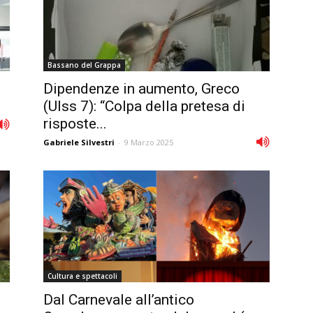
Bassano del Grappa
Dipendenze in aumento, Greco
(Ulss 7): “Colpa della pretesa di
risposte...
Gabriele Silvestri
-
9 Marzo 2025
Cultura e spettacoli
Dal Carnevale all’antico