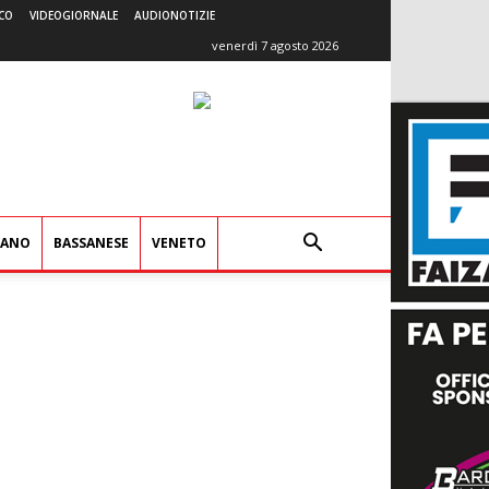
CO
VIDEOGIORNALE
AUDIONOTIZIE
venerdì 7 agosto 2026
IANO
BASSANESE
VENETO