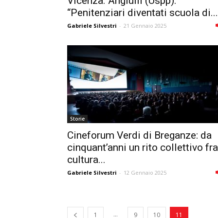
Vicenza. Angiulli (Uspp):
“Penitenziari diventati scuola di...
Gabriele Silvestri
-
21 Gennaio 2025
Storie
Cineforum Verdi di Breganze: da
cinquant’anni un rito collettivo fra
cultura...
Gabriele Silvestri
-
12 Gennaio 2025
...
1
9
10
11