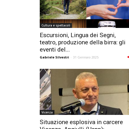
Cultura e spettacoli
Escursioni, Lingua dei Segni,
teatro, produzione della birra: gli
eventi del...
Gabriele Silvestri
-
31 Gennaio 2025
Vicenza
Situazione esplosiva in carcere