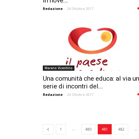
in nove...
Redazione
-
24 Ottobre 2017
Marano Vicentino
Una comunità che educa: al via u
serie di incontri del...
Redazione
-
24 Ottobre 2017
...
...
1
480
481
482