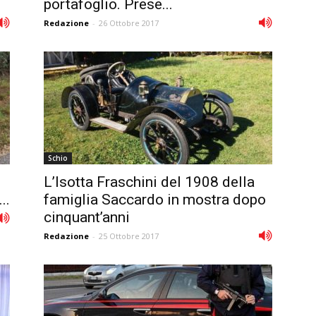
portafoglio. Prese...
Redazione
-
26 Ottobre 2017
Schio
L’Isotta Fraschini del 1908 della
..
famiglia Saccardo in mostra dopo
cinquant’anni
Redazione
-
25 Ottobre 2017