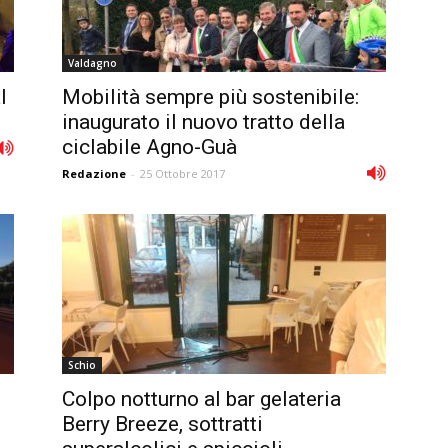
Valdagno
l
Mobilità sempre più sostenibile:
inaugurato il nuovo tratto della
ciclabile Agno-Guà
Redazione
-
25 Ottobre 2017
Schio
Colpo notturno al bar gelateria
Berry Breeze, sottratti