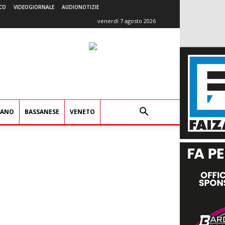
CO
VIDEOGIORNALE
AUDIONOTIZIE
venerdì 7 agosto 2026
IANO
BASSANESE
VENETO