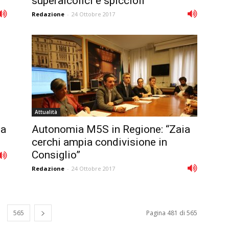
superalcolici e spiccioli
Redazione
-
24 Ottobre 2017
Attualità
na
Autonomia M5S in Regione: “Zaia
cerchi ampia condivisione in
Consiglio”
Redazione
-
24 Ottobre 2017
565
Pagina 481 di 565