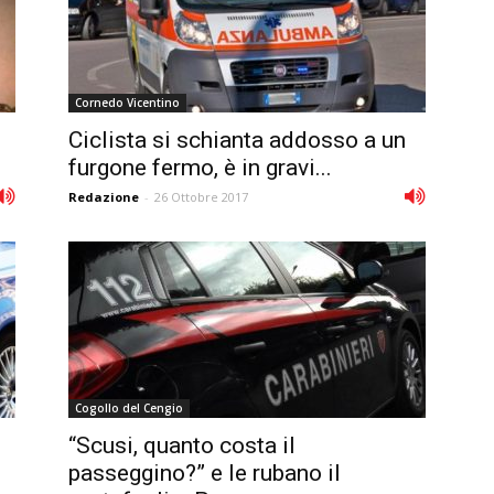
Cornedo Vicentino
Ciclista si schianta addosso a un
furgone fermo, è in gravi...
Redazione
-
26 Ottobre 2017
Cogollo del Cengio
“Scusi, quanto costa il
passeggino?” e le rubano il