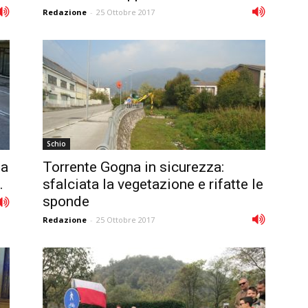
Redazione
-
25 Ottobre 2017
Schio
ia
Torrente Gogna in sicurezza:
.
sfalciata la vegetazione e rifatte le
sponde
Redazione
-
25 Ottobre 2017