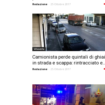
Redazione
-
25 Ottobre 2017
Villaverla
Camionista perde quintali di ghia
in strada e scappa: rintracciato e..
Redazione
-
25 Ottobre 2017