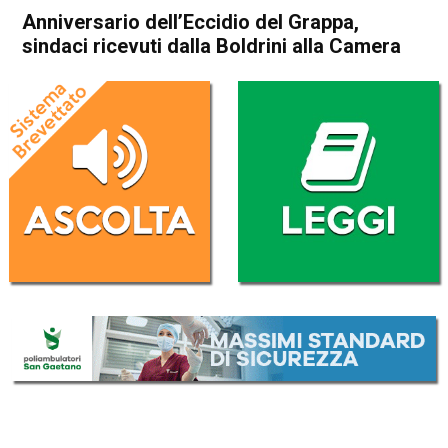
Anniversario dell’Eccidio del Grappa,
sindaci ricevuti dalla Boldrini alla Camera
Home
Bassano del Grappa
Attualità
Bassano del Grappa
In Evidenza
Anniversario dell’Eccidio del
Grappa, sindaci ricevuti dalla
Boldrini alla Camera
Da
Redazione
26 Settembre 2017
(aggiornato il
26 Settembre 2017 22:21
)
ASCOLTA L'AUDIO