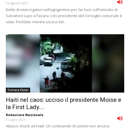
16 Agosto 2021
Notte di interrogatori nell’agrigentino per far luce sull’omicidio di
Salvatore Lupo a Favara. L’ex presidente del Consiglio comunale è
stato freddato mentre usciva dal...
Cronaca Esteri
Haiti nel caos: ucciso il presidente Moïse e
la First Lady....
Redazione Nazionale
-
7 Luglio 2021
Attacco shock ad Haiti. Un commando di uomini non ancora