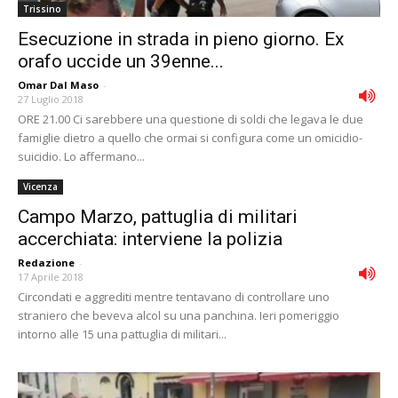
Trissino
Esecuzione in strada in pieno giorno. Ex
orafo uccide un 39enne...
Omar Dal Maso
-
27 Luglio 2018
ORE 21.00 Ci sarebbere una questione di soldi che legava le due
famiglie dietro a quello che ormai si configura come un omicidio-
suicidio. Lo affermano...
Vicenza
Campo Marzo, pattuglia di militari
accerchiata: interviene la polizia
Redazione
-
17 Aprile 2018
Circondati e aggrediti mentre tentavano di controllare uno
straniero che beveva alcol su una panchina. Ieri pomeriggio
intorno alle 15 una pattuglia di militari...