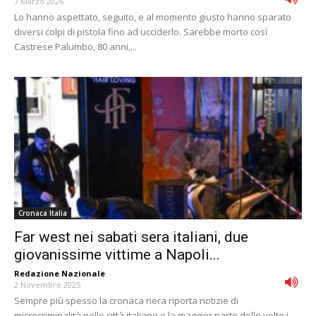
7 Marzo 2026
Lo hanno aspettato, seguito, e al momento giusto hanno sparato
diversi colpi di pistola fino ad ucciderlo. Sarebbe morto così
Castrese Palumbo, 80 anni,...
Cronaca Italia
Far west nei sabati sera italiani, due
giovanissime vittime a Napoli...
Redazione Nazionale
-
2 Novembre 2025
Sempre più spesso la cronaca nera riporta notizie di
microcriminalità nelle città italiane e la maggior parte delle volte i