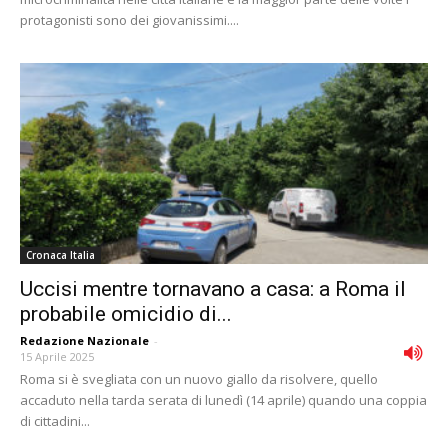
protagonisti sono dei giovanissimi....
Cronaca Italia
Uccisi mentre tornavano a casa: a Roma il
probabile omicidio di...
Redazione Nazionale
-
15 Aprile 2025
Roma si è svegliata con un nuovo giallo da risolvere, quello
accaduto nella tarda serata di lunedì (14 aprile) quando una coppia
di cittadini...