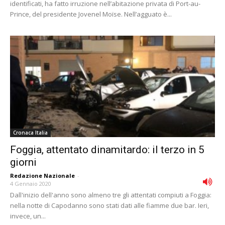
identificati, ha fatto irruzione nell’abitazione privata di Port-au-
Prince, del presidente Jovenel Moïse. Nell’agguato è...
Cronaca Italia
Foggia, attentato dinamitardo: il terzo in 5
giorni
Redazione Nazionale
-
4 Gennaio 2020
Dall'inizio dell'anno sono almeno tre gli attentati compiuti a Foggia:
nella notte di Capodanno sono stati dati alle fiamme due bar. Ieri,
invece, un...