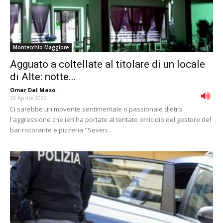
Montecchio Maggiore
Agguato a coltellate al titolare di un locale
di Alte: notte...
Omar Dal Maso
-
29 Aprile 2023
Ci sarebbe un movente sentimentale o passionale dietro
l'aggressione che ieri ha portato al tentato omicidio del gestore del
bar ristorante e pizzeria "Seven...