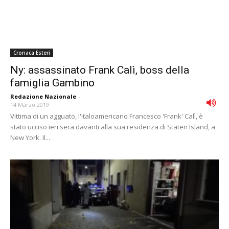
Cronaca Esteri
Ny: assassinato Frank Calì, boss della
famiglia Gambino
Redazione Nazionale
-
14 Marzo 2019
Vittima di un agguato, l'italoamericano Francesco 'Frank' Calì, è
stato ucciso ieri sera davanti alla sua residenza di Staten Island, a
New York. Il...