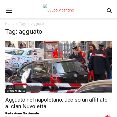
Home
Tags
Agguato
Tag: agguato
Cronaca Italia
Agguato nel napoletano, ucciso un affiliato
al clan Nuvoletta
Redazione Nazionale
-