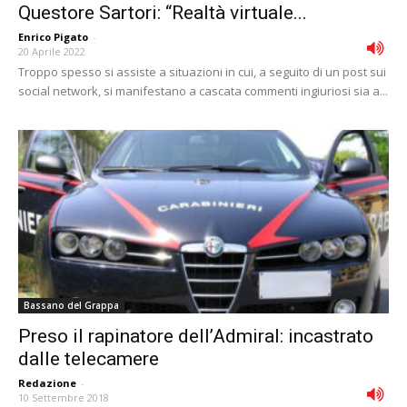
Questore Sartori: “Realtà virtuale...
Enrico Pigato
-
20 Aprile 2022
Troppo spesso si assiste a situazioni in cui, a seguito di un post sui
social network, si manifestano a cascata commenti ingiuriosi sia a...
Bassano del Grappa
Preso il rapinatore dell’Admiral: incastrato
dalle telecamere
Redazione
-
10 Settembre 2018