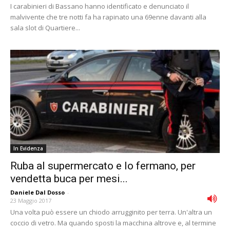
I carabinieri di Bassano hanno identificato e denunciato il
malvivente che tre notti fa ha rapinato una 69enne davanti alla
sala slot di Quartiere...
In Evidenza
Ruba al supermercato e lo fermano, per
vendetta buca per mesi...
Daniele Dal Dosso
-
23 Maggio 2017
Una volta può essere un chiodo arrugginito per terra. Un'altra un
coccio di vetro. Ma quando sposti la macchina altrove e, al termine