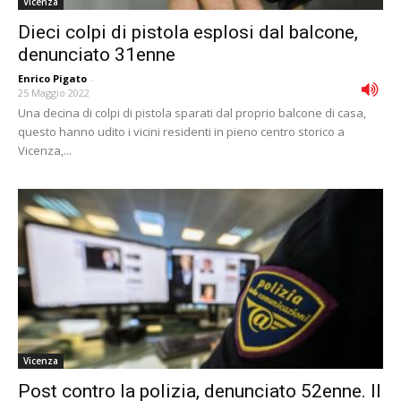
Vicenza
Dieci colpi di pistola esplosi dal balcone,
denunciato 31enne
Enrico Pigato
-
25 Maggio 2022
Una decina di colpi di pistola sparati dal proprio balcone di casa,
questo hanno udito i vicini residenti in pieno centro storico a
Vicenza,...
Vicenza
Post contro la polizia, denunciato 52enne. Il