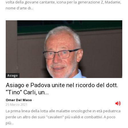
volta della giovane cantante, icona per la generazione Z, Madame,
nome d'arte di...
Asiago
Asiago e Padova unite nel ricordo del dott.
“Tino” Carli, un...
Omar Dal Maso
-
25 Marzo 2021
La prima linea della lotta alle malattie oncologiche in età pediatrica
perde un altro dei suoi "cavalieri" più validi e combattivi. A poco
più...