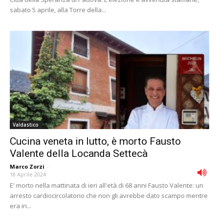
sabato 5 aprile, alla Torre della...
Valdastico
Cucina veneta in lutto, è morto Fausto
Valente della Locanda Settecà
Marco Zorzi
-
18 Aprile 2024
E' morto nella mattinata di ieri all'età di 68 anni Fausto Valente: un
arresto cardiocircolatorio che non gli avrebbe dato scampo mentre
era in...