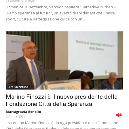
25 Settembre 2025
Domenica 28 settembre, Sarcedo ospiterà “Sarcedo4Children –
Diamo speranza al futuro”, un evento di solidarietà che unisce
sport, cultura e partecipazione civica con un...
Fara Vicentino
Marino Finozzi è il nuovo presidente della
Fondazione Città della Speranza
Mariagrazia Bonollo
-
5 Aprile 2025
Il vicentino Marino Finozzi è da oggi presidente della Fondazione
Città della Speranza di Padova. L'elezione è avvenuta stamane,