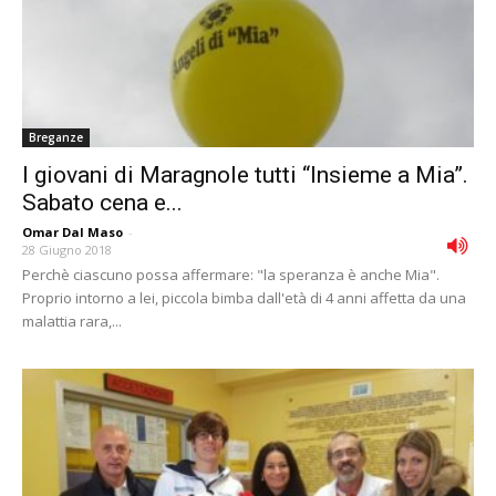
Breganze
I giovani di Maragnole tutti “Insieme a Mia”.
Sabato cena e...
Omar Dal Maso
-
28 Giugno 2018
Perchè ciascuno possa affermare: "la speranza è anche Mia".
Proprio intorno a lei, piccola bimba dall'età di 4 anni affetta da una
malattia rara,...