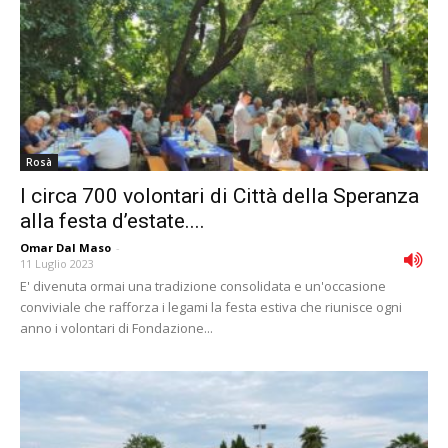
Rosà
I circa 700 volontari di Città della Speranza
alla festa d’estate....
Omar Dal Maso
-
11 Luglio 2023
E' divenuta ormai una tradizione consolidata e un'occasione
conviviale che rafforza i legami la festa estiva che riunisce ogni
anno i volontari di Fondazione...