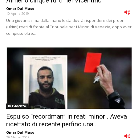
Almeno cinque furti nel Vicentino
Omar Dal Maso
-
10 Aprile 2019
Una giovanissima dalla mano lesta dovrà rispondere dei propri
(ultimi) reati di fronte al Tribunale per i Minori di Venezia, dopo aver
compiuto oltre...
In Evidenza
Espulso “recordman” in reati minori. Aveva
ricettato di recente perfino una...
Omar Dal Maso
-
29 Marzo 2019