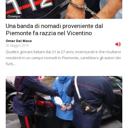
Chiampo
Una banda di nomadi proveniente dal
Piemonte fa razzia nel Vicentino
Omar Dal Maso
-
30 Maggio 2019
Quattro giovani italiani dai 21 ai 27 anni, incensurati e che risultano
residenti in un campo nomadi in Piemonte, sarebbero gli autori dei
furti...