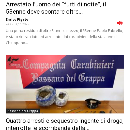
Arrestato l’uomo dei “furti di notte”, il
53enne deve scontare oltre...
Enrico Pigato
-
24 Giugno 2022
Una pena residua di oltre 3 anni e mezzo, il 53enne Paolo Fabrello,
è stato rintracciato ed arrestato dai carabinieri della stazione di
Chiuppano...
Bassano del Grappa
Quattro arresti e sequestro ingente di droga,
interrotte le scorribande della...