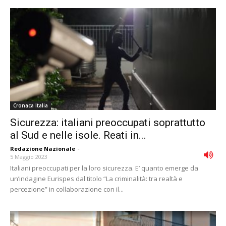
Cronaca Italia
Sicurezza: italiani preoccupati soprattutto
al Sud e nelle isole. Reati in...
Redazione Nazionale
-
5 Maggio 2023
Italiani preoccupati per la loro sicurezza. E’ quanto emerge da
un’indagine Eurispes dal titolo “La criminalità: tra realtà e
percezione” in collaborazione con il...