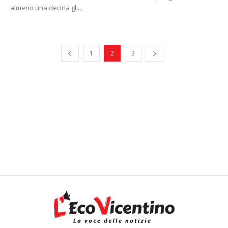
almeno una decina gli...
1
2
3