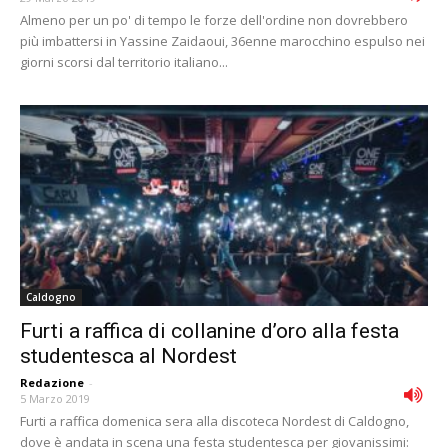
Almeno per un po' di tempo le forze dell'ordine non dovrebbero
più imbattersi in Yassine Zaidaoui, 36enne marocchino espulso nei
giorni scorsi dal territorio italiano...
Caldogno
Furti a raffica di collanine d’oro alla festa
studentesca al Nordest
Redazione
-
5 Marzo 2019
Furti a raffica domenica sera alla discoteca Nordest di Caldogno,
dove è andata in scena una festa studentesca per giovanissimi: