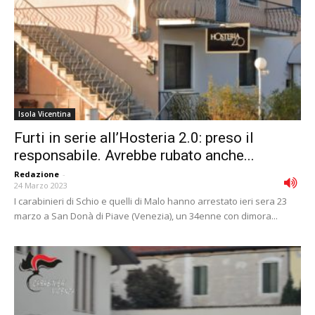
Isola Vicentina
Furti in serie all’Hosteria 2.0: preso il
responsabile. Avrebbe rubato anche...
Redazione
-
24 Marzo 2023
I carabinieri di Schio e quelli di Malo hanno arrestato ieri sera 23
marzo a San Donà di Piave (Venezia), un 34enne con dimora...