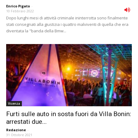
Enrico Pigato
-
10 Febbraio 2022
Dopo lunghi mesi di attività criminale ininterrotta sono finalmente
stati consegnati alla giustizia i quattro malviventi di quella che era
diventata la "banda della Bmw...
Vicenza
Furti sulle auto in sosta fuori da Villa Bonin:
arrestati due...
Redazione
-
31 Ottobre 2021