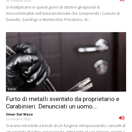
28 Ottobre 2023
Si moltiplicano in questi giorni di ottobre gli episodi di
microcriminalità nell'area territoriale che comprende i Comuni di
Dueville, Sandrigo e Montecchio Precalcino, di...
Schio
Furto di metalli sventato da proprietario e
Carabinieri. Denunciati un uomo...
Omar Dal Maso
-
12 Ottobre 2023
Si erano introdotti a bordo di un furgone oltrepassando i cancelli di
un'azienda di Schio, nel piazzale antistante al capannone, pronti a