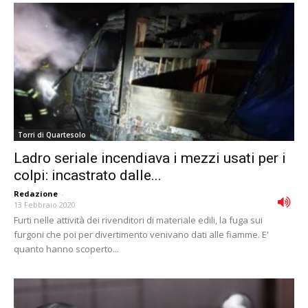
Torri di Quartesolo
Ladro seriale incendiava i mezzi usati per i
colpi: incastrato dalle...
Redazione
-
13 Febbraio 2020
Furti nelle attività dei rivenditori di materiale edili, la fuga sui
furgoni che poi per divertimento venivano dati alle fiamme. E'
quanto hanno scoperto...