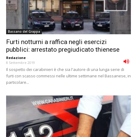
Bassano del Grappa
Furti notturni a raffica negli esercizi
pubblici: arrestato pregiudicato thienese
Redazione
-
8 Settembre 2019
Il sospetto dei carabinieri è che sia l'autore di una lunga serie di
furti con scasso commessi nelle ultime settimane nel Bassanese, in
particolare...