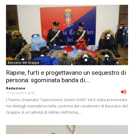
Bassano del Grappa
Rapine, furti e progettavano un sequestro di
persona: sgominata banda di...
Redazione
-
11 Dicembre 2018
L'hanno chiamata "Operazione Seven Gold" ed è stata presentata
nei dettagli stamattina nella caserma dei carabinieri di Bassano del
Grappa: è un'attività di militari dell'Arma,...