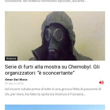
scolastiche. Ieri mattina l'ennesimo episodio, durante...
Vicenza
Serie di furti alla mostra su Chernobyl. Gli
organizzatori: “è sconcertante”
Omar Dal Maso
-
29 Marzo 2018
Ad essere rubata prima di tutto è una grossa fetta di passione di
chi, per mesi, ha fatto la spola tra Vicenza e l'Ucraina...