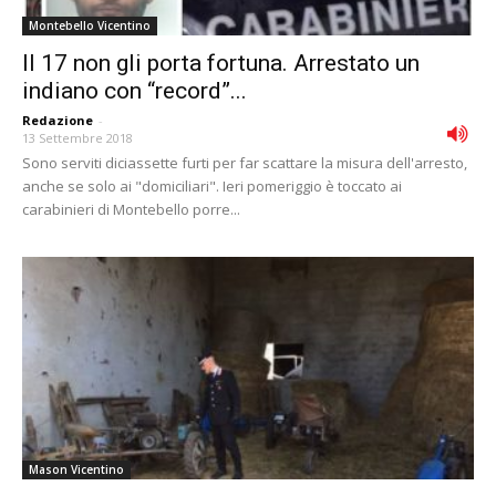
Montebello Vicentino
Il 17 non gli porta fortuna. Arrestato un
indiano con “record”...
Redazione
-
13 Settembre 2018
Sono serviti diciassette furti per far scattare la misura dell'arresto,
anche se solo ai "domiciliari". Ieri pomeriggio è toccato ai
carabinieri di Montebello porre...
Mason Vicentino