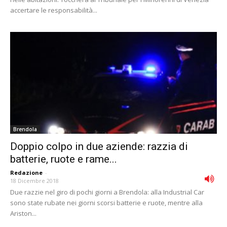
accertare le responsabilità...
Brendola
Doppio colpo in due aziende: razzia di
batterie, ruote e rame...
Redazione
-
18 Dicembre 2018
Due razzie nel giro di pochi giorni a Brendola: alla Industrial Car
sono state rubate nei giorni scorsi batterie e ruote, mentre alla
Ariston...