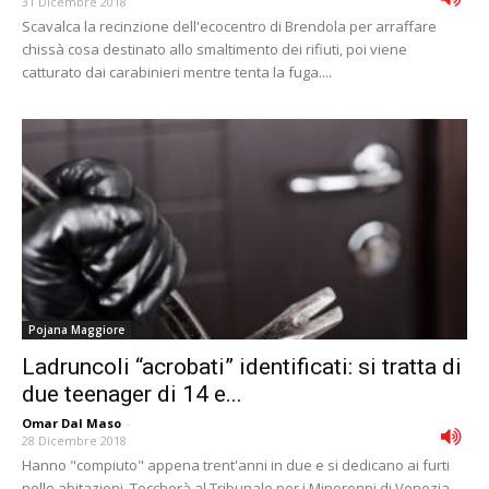
31 Dicembre 2018
Scavalca la recinzione dell'ecocentro di Brendola per arraffare
chissà cosa destinato allo smaltimento dei rifiuti, poi viene
catturato dai carabinieri mentre tenta la fuga....
Pojana Maggiore
Ladruncoli “acrobati” identificati: si tratta di
due teenager di 14 e...
Omar Dal Maso
-
28 Dicembre 2018
Hanno "compiuto" appena trent'anni in due e si dedicano ai furti
nelle abitazioni. Toccherà al Tribunale per i Minorenni di Venezia