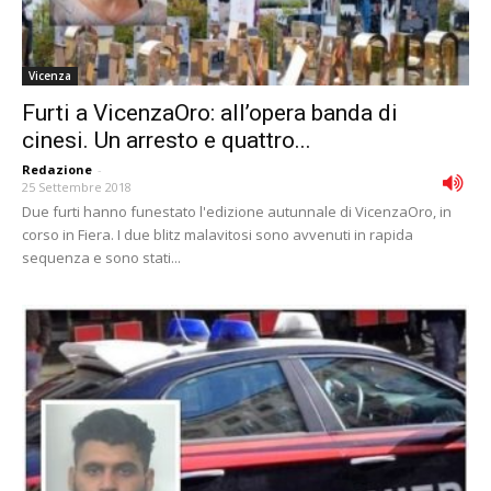
Vicenza
Furti a VicenzaOro: all’opera banda di
cinesi. Un arresto e quattro...
Redazione
-
25 Settembre 2018
Due furti hanno funestato l'edizione autunnale di VicenzaOro, in
corso in Fiera. I due blitz malavitosi sono avvenuti in rapida
sequenza e sono stati...