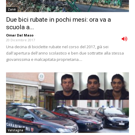
Zanè
Due bici rubate in pochi mesi: ora va a
scuola a...
Omar Dal Maso
-
20 Dicembre 2017
Una decina di biciclette rubate nel corso del 2017, già sei
dall'apertura dell'anno scolastico e ben due sottratte alla stessa
giovanissima e malcapitata proprietaria....
Valstagna