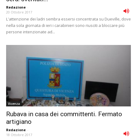
Redazione
-
20 Ottobre 2017
L'attenzione dei ladri sembra essersi concentrata su Dueville, dove
nella sola giornata di ieri i carabinieri sono riusciti a bloccare più
persone intenzionate ad...
Vicenza
Rubava in casa dei committenti. Fermato
artigiano
Redazione
-
18 Ottobre 2017