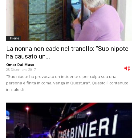
Thiene
La nonna non cade nel tranello: “Suo nipote
ha causato un...
Omar Dal Maso
-
28 Dicembre 2017
"Suo nipote ha provocato un incidente e per colpa sua una
persona è finita in coma, venga in Questura". Questo il contenuto
iniziale di...