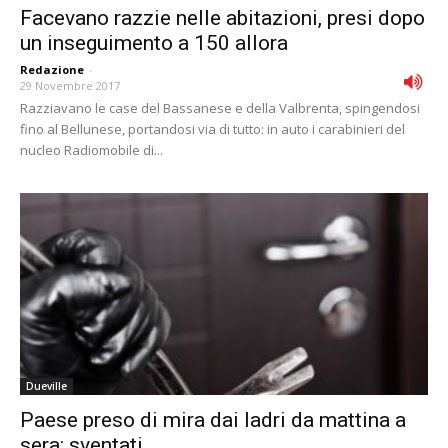
Facevano razzie nelle abitazioni, presi dopo
un inseguimento a 150 allora
Redazione
-
29 Novembre 2017
Razziavano le case del Bassanese e della Valbrenta, spingendosi
fino al Bellunese, portandosi via di tutto: in auto i carabinieri del
nucleo Radiomobile di...
Dueville
Paese preso di mira dai ladri da mattina a
sera: sventati...