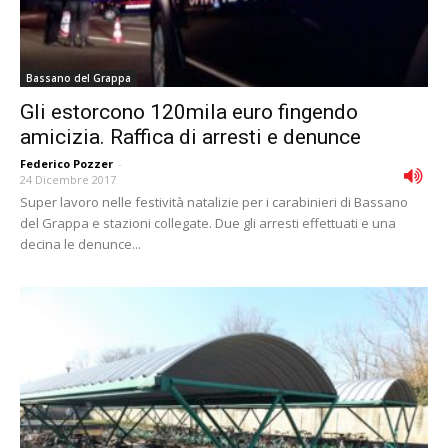
Bassano del Grappa
Gli estorcono 120mila euro fingendo
amicizia. Raffica di arresti e denunce
Federico Pozzer
-
24 Dicembre 2017
Super lavoro nelle festività natalizie per i carabinieri di Bassano
del Grappa e stazioni collegate. Due gli arresti effettuati e una
decina le denunce...