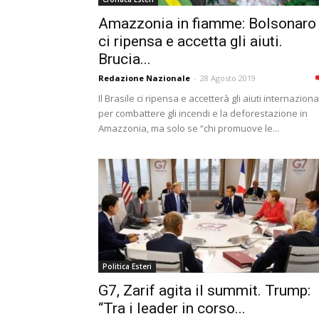
Amazzonia in fiamme: Bolsonaro
ci ripensa e accetta gli aiuti.
Brucia...
Redazione Nazionale
-
28 Agosto 2019
Il Brasile ci ripensa e accetterà gli aiuti internaziona
per combattere gli incendi e la deforestazione in
Amazzonia, ma solo se “chi promuove le...
Politica Esteri
G7, Zarif agita il summit. Trump:
“Tra i leader in corso...