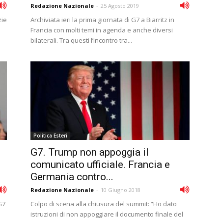
Redazione Nazionale
-
25 Agosto 2019
zie
Archiviata ieri la prima giornata di G7 a Biarritz in
Francia con molti temi in agenda e anche diversi
bilaterali. Tra questi l’incontro tra...
Politica Esteri
G7. Trump non appoggia il
comunicato ufficiale. Francia e
Germania contro...
Redazione Nazionale
-
10 Giugno 2018
G7
Colpo di scena alla chiusura del summit: “Ho dato
istruzioni di non appoggiare il documento finale del