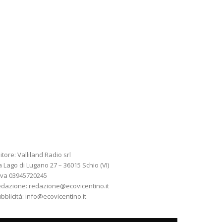
itore: Valliland Radio srl
a Lago di Lugano 27 – 36015 Schio (VI)
Iva 03945720245
edazione:
redazione@ecovicentino.it
bblicità:
info@ecovicentino.it