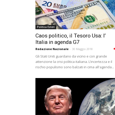
Politica Esteri
Caos politico, il Tesoro Usa: l’
Italia in agenda G7
Redazione Nazionale
-
30 Maggio 2018
Gli Stati Uniti guardano da vicino e con grande
attenzione la crisi politica italiana. L’incertezza e il
rischio populismo sono balzati in cima all'agenda...