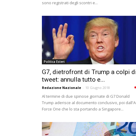
sono registrati degli scontri e...
Politica Esteri
G7, dietrofront di Trump a colpi d
tweet: annulla tutto e...
Redazione Nazionale
-
10 Giugno 2018
Al termine di due spinose giornate di G7 Donald
Trump aderisce al documento conclusivo, poi dall'A
Force One che lo sta portando a Singapore...