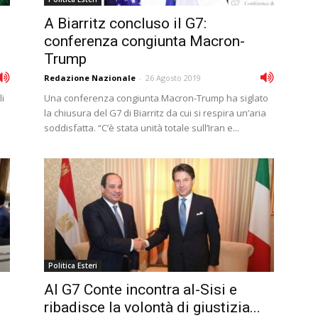
A Biarritz concluso il G7:
conferenza congiunta Macron-
Trump
Redazione Nazionale
-
26 Agosto 2019
li
Una conferenza congiunta Macron-Trump ha siglato
la chiusura del G7 di Biarritz da cui si respira un’aria
soddisfatta. “C’è stata unità totale sull’Iran e...
Politica Esteri
Al G7 Conte incontra al-Sisi e
ribadisce la volontà di giustizia...