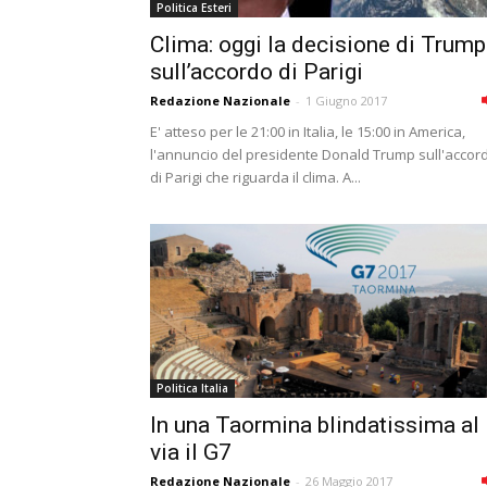
Politica Esteri
Clima: oggi la decisione di Trump
sull’accordo di Parigi
Redazione Nazionale
-
1 Giugno 2017
E' atteso per le 21:00 in Italia, le 15:00 in America,
l'annuncio del presidente Donald Trump sull'accor
di Parigi che riguarda il clima. A...
Politica Italia
In una Taormina blindatissima al
via il G7
Redazione Nazionale
-
26 Maggio 2017