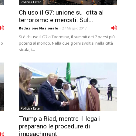
Politica Esteri
Chiuso il G7: unione su lotta al
terrorismo e mercati. Sul...
Redazione Nazionale
-
27 Maggio 2017
Si è chiuso il G7 a Taormina, il summit dei 7 paesi più
do
potenti al mondo. Nella due giorni svoltisi nella città
sicula, i...
Politica Esteri
Trump a Riad, mentre il legali
preparano le procedure di
impeachment