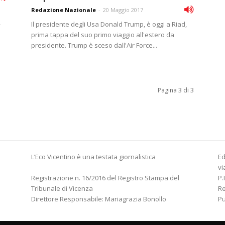
Redazione Nazionale
-
20 Maggio 2017
,
Il presidente degli Usa Donald Trump, è oggi a Riad,
prima tappa del suo primo viaggio all'estero da
presidente. Trump è sceso dall'Air Force...
Pagina 3 di 3
L’Eco Vicentino è una testata giornalistica
Ed
vi
Registrazione n. 16/2016 del Registro Stampa del
P.
Tribunale di Vicenza
R
Direttore Responsabile: Mariagrazia Bonollo
Pu