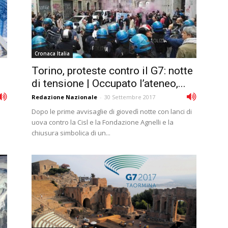
Cronaca Italia
Torino, proteste contro il G7: notte
di tensione | Occupato lʼateneo,...
Redazione Nazionale
-
30 Settembre 2017
Dopo le prime avvisaglie di giovedì notte con lanci di
uova contro la Cisl e la Fondazione Agnelli e la
chiusura simbolica di un...