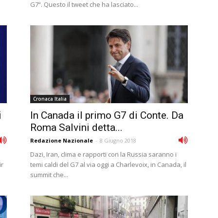
G7“. Questo il tweet che ha lasciato...
Cronaca Italia
i
In Canada il primo G7 di Conte. Da
Roma Salvini detta...
Redazione Nazionale
-
8 Giugno 2018
Dazi, Iran, clima e rapporti con la Russia saranno i
ir
temi caldi del G7 al via oggi a Charlevoix, in Canada, il
summit che...