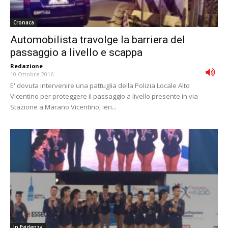
Cronaca
Automobilista travolge la barriera del
passaggio a livello e scappa
Redazione
-
10 Ottobre 2016
E' dovuta intervenire una pattuglia della Polizia Locale Alto
Vicentino per proteggere il passaggio a livello presente in via
Stazione a Marano Vicentino, ieri...
In Evidenza