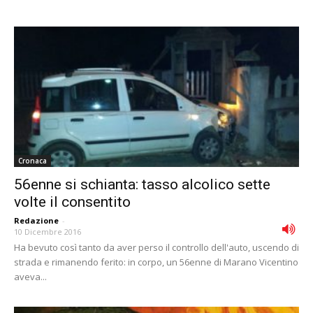
Cronaca
56enne si schianta: tasso alcolico sette
volte il consentito
Redazione
-
10 Dicembre 2016
Ha bevuto così tanto da aver perso il controllo dell'auto, uscendo di
strada e rimanendo ferito: in corpo, un 56enne di Marano Vicentino
aveva...