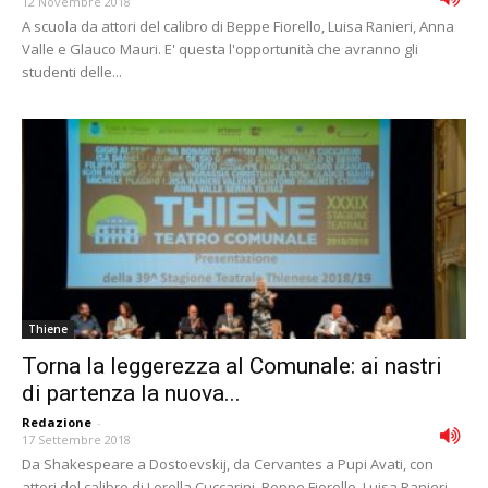
12 Novembre 2018
A scuola da attori del calibro di Beppe Fiorello, Luisa Ranieri, Anna
Valle e Glauco Mauri. E' questa l'opportunità che avranno gli
studenti delle...
Thiene
Torna la leggerezza al Comunale: ai nastri
di partenza la nuova...
Redazione
-
17 Settembre 2018
Da Shakespeare a Dostoevskij, da Cervantes a Pupi Avati, con
attori del calibro di Lorella Cuccarini, Beppe Fiorello, Luisa Ranieri,