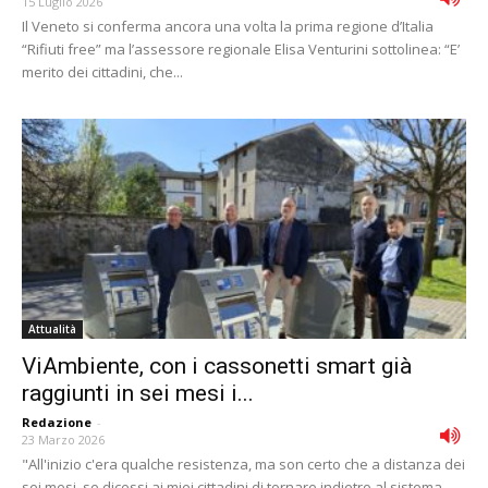
15 Luglio 2026
Il Veneto si conferma ancora una volta la prima regione d’Italia
“Rifiuti free” ma l’assessore regionale Elisa Venturini sottolinea: “E’
merito dei cittadini, che...
Attualità
ViAmbiente, con i cassonetti smart già
raggiunti in sei mesi i...
Redazione
-
23 Marzo 2026
"All'inizio c'era qualche resistenza, ma son certo che a distanza dei
sei mesi, se dicessi ai miei cittadini di tornare indietro al sistema