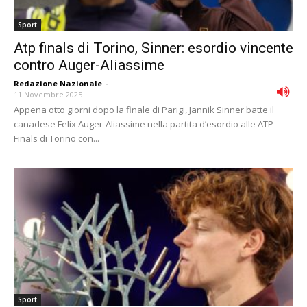
Sport
Atp finals di Torino, Sinner: esordio vincente
contro Auger-Aliassime
Redazione Nazionale
-
11 Novembre 2025
Appena otto giorni dopo la finale di Parigi, Jannik Sinner batte il
canadese Felix Auger-Aliassime nella partita d’esordio alle ATP
Finals di Torino con...
Sport