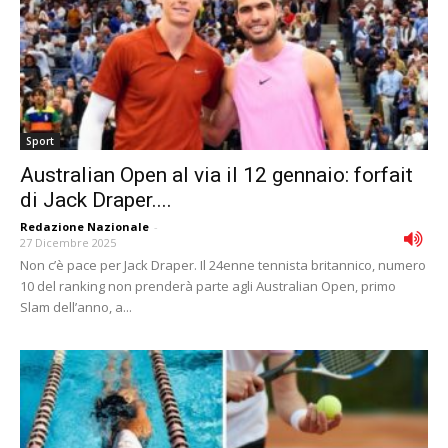
Sport
Australian Open al via il 12 gennaio: forfait
di Jack Draper....
Redazione Nazionale
-
27 Dicembre 2025
Non c’è pace per Jack Draper. Il 24enne tennista britannico, numero
10 del ranking non prenderà parte agli Australian Open, primo
Slam dell’anno, a...