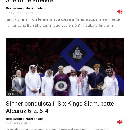
Shelton e attende...
Redazione Nazionale
-
1 Novembre 2025
Jannik Sinner non ferma la sua corsa a Parigi e supera agilmente
l’americano Ben Shelton in due set: 6-3 6-3 il risultato finale in...
Sport
Sinner conquista il Six Kings Slam, batte
Alcaraz 6-2, 6-4
Redazione Nazionale
-
19 Ottobre 2025
In Arabia Saudita Jannik Sinner vince il Six Kings Slam per il