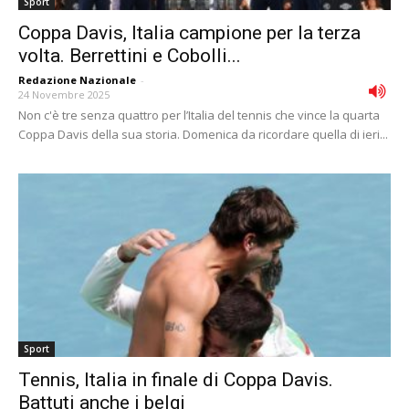
Sport
Coppa Davis, Italia campione per la terza
volta. Berrettini e Cobolli...
Redazione Nazionale
-
24 Novembre 2025
Non c'è tre senza quattro per l’Italia del tennis che vince la quarta
Coppa Davis della sua storia. Domenica da ricordare quella di ieri...
Sport
Tennis, Italia in finale di Coppa Davis.
Battuti anche i belgi