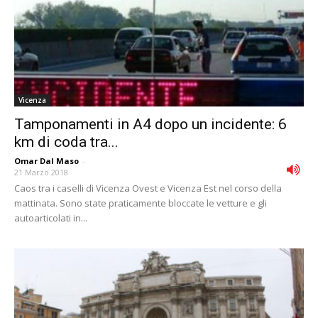
Vicenza
Tamponamenti in A4 dopo un incidente: 6
km di coda tra...
Omar Dal Maso
-
21 Marzo 2018
Caos tra i caselli di Vicenza Ovest e Vicenza Est nel corso della
mattinata. Sono state praticamente bloccate le vetture e gli
autoarticolati in...