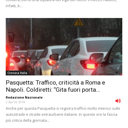
infatti, è...
Cronaca Italia
Pasquetta: Traffico, criticità a Roma e
Napoli. Coldiretti: “Gita fuori porta...
Redazione Nazionale
-
2 Aprile 2018
Anche per questa Pasquetta si registra traffico molto intenso sulle
autostrade e strade extraurbane italiane. In queste ore la fascia
più critica della giornata...