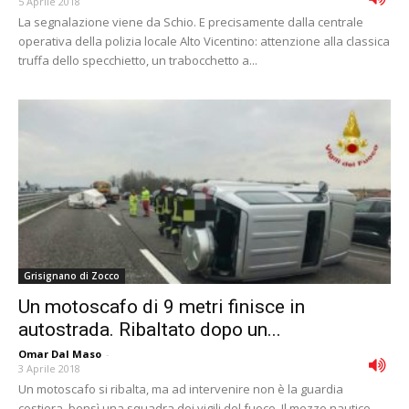
5 Aprile 2018
La segnalazione viene da Schio. E precisamente dalla centrale
operativa della polizia locale Alto Vicentino: attenzione alla classica
truffa dello specchietto, un trabocchetto a...
Grisignano di Zocco
Un motoscafo di 9 metri finisce in
autostrada. Ribaltato dopo un...
Omar Dal Maso
-
3 Aprile 2018
Un motoscafo si ribalta, ma ad intervenire non è la guardia
costiera, bensì una squadra dei vigili del fuoco. Il mezzo nautico,