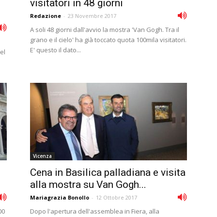
visitatori in 48 giorni
Redazione
-
23 Novembre 2017
A soli 48 giorni dall'avvio la mostra 'Van Gogh. Tra il
grano e il cielo' ha già toccato quota 100mila visitatori.
E' questo il dato...
el
Vicenza
Cena in Basilica palladiana e visita
alla mostra su Van Gogh...
Mariagrazia Bonollo
-
12 Ottobre 2017
00
Dopo l'apertura dell'assemblea in Fiera, alla