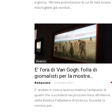
ingressi, 180 mila prenotazioni di cui 45 mila evase,
mila biglietti già venduti...
Vicenza
E’ l’ora di Van Gogh: folla di
giornalisti per la mostra...
Redazione
-
4 Ottobre 2017
E' andato in scena questa mattina l'antipasto di
quello che succederà nei prossimi mesi all'interno
della Basilica Palladiana di Vicenza. Durante la
vernice per...