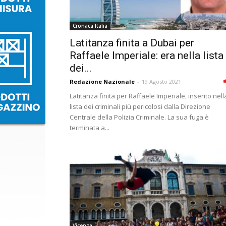
Cronaca Italia
Latitanza finita a Dubai per
Raffaele Imperiale: era nella lista
dei...
Redazione Nazionale
-
19 Agosto 2021
Latitanza finita per Raffaele Imperiale, inserito nell
lista dei criminali più pericolosi dalla Direzione
Centrale della Polizia Criminale. La sua fuga è
terminata a...
Vicenza