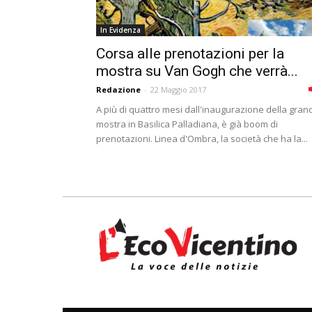
In Evidenza
Corsa alle prenotazioni per la
mostra su Van Gogh che verrà...
Redazione
-
22 Maggio 2017
A più di quattro mesi dall'inaugurazione della gran
mostra in Basilica Palladiana, è già boom di
prenotazioni. Linea d'Ombra, la società che ha la...