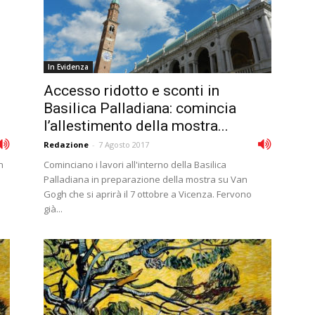
In Evidenza
Accesso ridotto e sconti in
Basilica Palladiana: comincia
l’allestimento della mostra...
Redazione
-
7 Agosto 2017
n
Cominciano i lavori all'interno della Basilica
Palladiana in preparazione della mostra su Van
Gogh che si aprirà il 7 ottobre a Vicenza. Fervono
già...