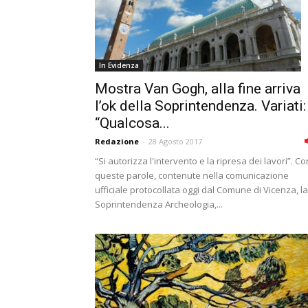
In Evidenza
Mostra Van Gogh, alla fine arriva
l’ok della Soprintendenza. Variati:
“Qualcosa...
Redazione
-
28 Agosto 2017
“Si autorizza l'intervento e la ripresa dei lavori”. Co
queste parole, contenute nella comunicazione
ufficiale protocollata oggi dal Comune di Vicenza, la
Soprintendenza Archeologia,...