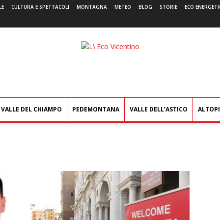
LE
CULTURA E SPETTACOLI
MONTAGNA
METEO
BLOG
STORIE
ECO ENERGETI
L'Eco
Vicentino
VALLE DEL CHIAMPO
PEDEMONTANA
VALLE DELL’ASTICO
ALTOP