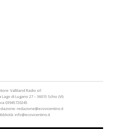
itore: Valliland Radio srl
a Lago di Lugano 27 – 36015 Schio (VI)
Iva 03945720245
edazione:
redazione@ecovicentino.it
bblicità:
info@ecovicentino.it