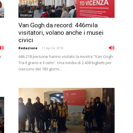
Vicenza
Van Gogh da record: 446mila
visitatori, volano anche i musei
civici
Redazione
-
11 Aprile 2018
a
446.218 persone hanno visitato la mostra “Van Gogh.
Tra il grano e il cielo”. Una media di 2.438 biglietti per
ciascuno dei 183 giorni...
Vicenza