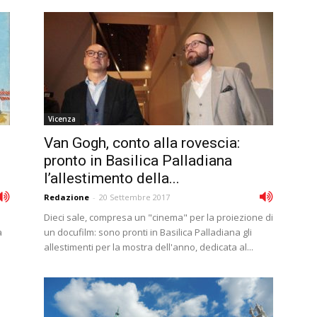
Vicenza
Van Gogh, conto alla rovescia:
pronto in Basilica Palladiana
l’allestimento della...
Redazione
-
20 Settembre 2017
Dieci sale, compresa un "cinema" per la proiezione di
a
un docufilm: sono pronti in Basilica Palladiana gli
allestimenti per la mostra dell'anno, dedicata al...