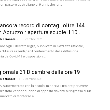
, un pastore australiano di 9 anni, che ieri...
 ancora record di contagi, oltre 144
n Abruzzo riapertura scuole il 10...
 Nazionale
-
31 Dicembre 2021
gore oggi il decreto legge, pubblicato in Gazzetta ufficiale,
 "Misure urgenti per il contenimento della diffusione
ia da Covid-19 e disposizioni...
iornale 31 Dicembre delle ore 19
 Nazionale
-
31 Dicembre 2021
l supermercato con la pistola, minaccia il titolare per avere
Arrestato Venticinquenne ai apposta davanti all'ingresso di un
mercato di Montorso e...