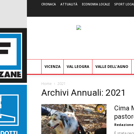
CRONACA
ATTUALITÀ
ECONOMIA LOCALE
SPORT LOCA
VICENZA
VAL LEOGRA
VALLE DELL’AGNO
Home
2021
Archivi Annuali: 2021
Cima M
pastore
Redazione
È stata rec