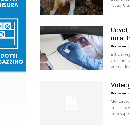
roccia, Ula
Covid,
mila. I
Redazione
Entra in vi
contenente
dell'epidem
Videog
Redazione
Montorso: A
l’incasso. 
noto super