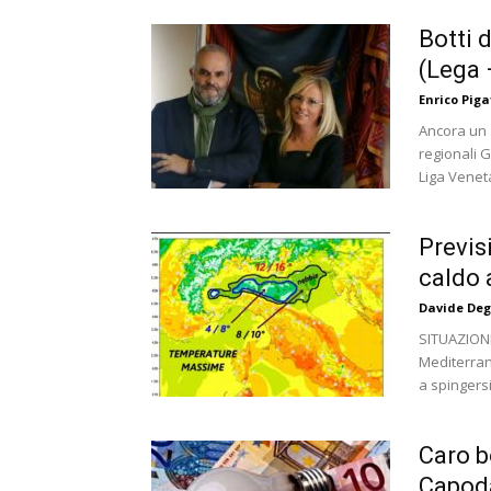
Botti 
(Lega 
Enrico Piga
Ancora un a
regionali G
Liga Veneta
Previs
caldo 
Davide Deg
SITUAZIONE
Mediterran
a spingersi 
Caro bo
Capoda