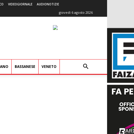
CO
VIDEOGIORNALE
AUDIONOTIZIE
giovedì 6 agosto 2026
IANO
BASSANESE
VENETO