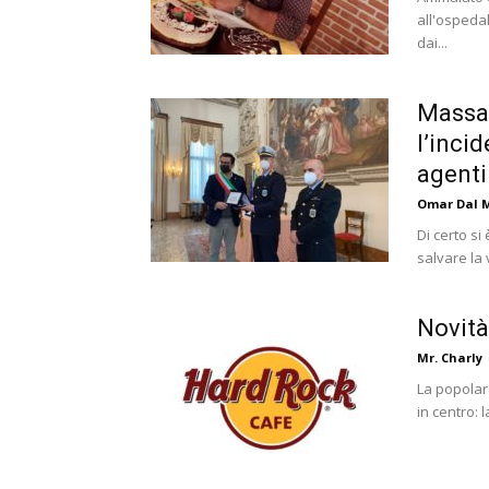
all'ospedal
dai...
Massag
l’inci
agenti
Omar Dal 
Di certo si
salvare la 
Novità
Mr. Charly
La popolare
in centro: 