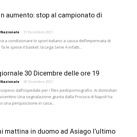
in aumento: stop al campionato di
t
 Nazionale
-
31 Dicembre 2021
rna a condizionare lo sport italiano a causa dell’impennata di
fa le spese il basket: la Lega Serie A infatti...
iornale 30 Dicembre delle ore 19
 Nazionale
-
30 Dicembre 2021
speso dall’ospedale per i files pedopornografici. Ai domiciliari
 vicentino Una segnalazione giunta dalla Procura di Napoli ha
o una perquisizione in casa...
 mattina in duomo ad Asiago l’ultimo