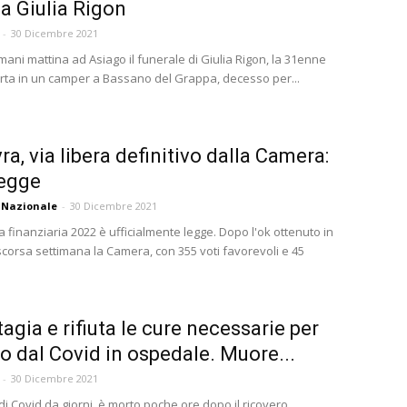
 a Giulia Rigon
-
30 Dicembre 2021
mani mattina ad Asiago il funerale di Giulia Rigon, la 31enne
rta in un camper a Bassano del Grappa, decesso per...
a, via libera definitivo dalla Camera:
legge
 Nazionale
-
30 Dicembre 2021
 finanziaria 2022 è ufficialmente legge. Dopo l'ok ottenuto in
scorsa settimana la Camera, con 355 voti favorevoli e 45
tagia e rifiuta le cure necessarie per
lo dal Covid in ospedale. Muore...
-
30 Dicembre 2021
i Covid da giorni, è morto poche ore dopo il ricovero