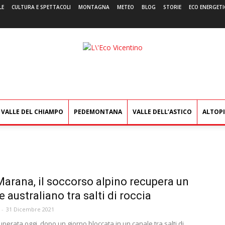
LE
CULTURA E SPETTACOLI
MONTAGNA
METEO
BLOG
STORIE
ECO ENERGETI
L'Eco
Vicentino
VALLE DEL CHIAMPO
PEDEMONTANA
VALLE DELL’ASTICO
ALTOP
arana, il soccorso alpino recupera un
 australiano tra salti di roccia
-
31 Dicembre 2021
uperata oggi, dopo un giorno bloccata in un canale tra salti di