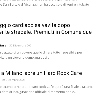
e San Bortolo di Vicenza: non ha accettato di venire intubato
gio cardiaco salvavita dopo
dente stradale. Premiati in Comune due
Maso
-
30 Dicembre 2021
 è trattato di un dovere quello di fare tutto il possibile per
vita a un giovane uomo, ma oggi...
 a Milano: apre un Hard Rock Cafe
-
30 Dicembre 2021
 catena di ristoranti Hard Rock Cafe aprirà una filiale a Milano,
la data di inaugurazione ufficiale al momento non è...