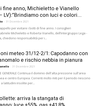
di fine anno, Michieletto e Vianello
– LV):”Brindiamo con luci e colori...
to
-
31 Dicembre 2021
ppello per evitare i botti di fine anno. I consiglieri
abriele Michieletto e Roberta Vianello, dell’intergruppo Lega -
, chiedono responsabilità per i...
ioni meteo 31/12-2/1: Capodanno con
anomalo e rischio nebbia in pianura
anello
-
31 Dicembre 2021
 GENERALE Continua il dominio dell'alta pressione sull'area
ea e centro Europea. Correnti molto miti per il periodo riescono
a latitudini insolite per...
llette: arriva la stangata di
nno: luce +55%, gas +41,8%