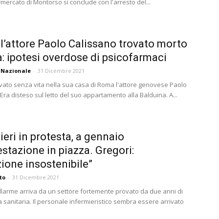
mercato di Montorso si conclude con l'arresto del...
l’attore Paolo Calissano trovato morto
a: ipotesi overdose di psicofarmaci
 Nazionale
-
31 Dicembre 2021
rovato senza vita nella sua casa di Roma l'attore genovese Paolo
Era disteso sul letto del suo appartamento alla Balduina. A...
ieri in protesta, a gennaio
stazione in piazza. Gregori:
zione insostenibile”
to
-
31 Dicembre 2021
 allarme arriva da un settore fortemente provato da due anni di
sanitaria. Il personale infermieristico sembra essere arrivato