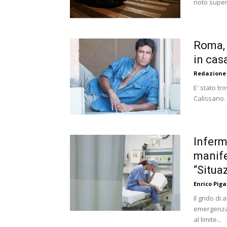
noto super
Roma, 
in cas
Redazione
E' stato t
Calissano. 
Inferm
manife
“Situa
Enrico Piga
Il grido di
emergenza 
al limite...