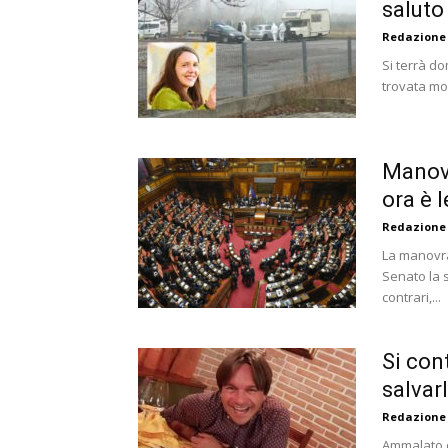
saluto
Redazione
Si terrà do
trovata mo
Manovr
ora è 
Redazione
La manovra
Senato la 
contrari,...
Si con
salvar
Redazione
Ammalato d