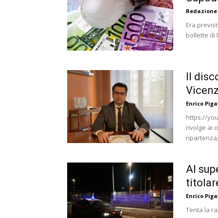
Redazione
Era previst
bollette di
Il dis
Vicenz
Enrico Piga
https://yo
rivolge ai 
ripartenza,
Al sup
titola
Enrico Piga
Tenta la ra