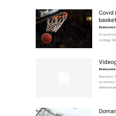
Covid 
baske
Redazione
Il Covid to
contagi. Ne 
Videog
Redazione
Bassano: So
un tecnico
determinat
Domani