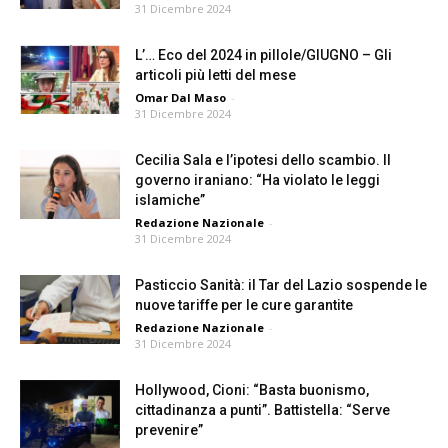
31 Dicembre 2024
L’… Eco del 2024 in pillole/GIUGNO – Gli
articoli più letti del mese
Omar Dal Maso
-
31 Dicembre 2024
Cecilia Sala e l’ipotesi dello scambio. Il
governo iraniano: “Ha violato le leggi
islamiche”
Redazione Nazionale
-
31 Dicembre 2024
Pasticcio Sanità: il Tar del Lazio sospende le
nuove tariffe per le cure garantite
Redazione Nazionale
-
31 Dicembre 2024
Hollywood, Cioni: “Basta buonismo,
cittadinanza a punti”. Battistella: “Serve
prevenire”