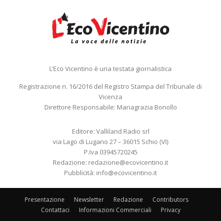
L’Eco Vicentino è una testata giornalistica
Registrazione n. 16/2016 del Registro Stampa del Tribunale di
Vicenza
Direttore Responsabile: Mariagrazia Bonollo
Editore: Valliland Radio srl
via Lago di Lugano 27 – 36015 Schio (VI)
P.Iva 03945720245
Redazione:
redazione@ecovicentino.it
Pubblicità:
info@ecovicentino.it
Presentazione
Newsletter
Redazione
Contributors
Contattaci
Informazioni Commerciali
Privacy