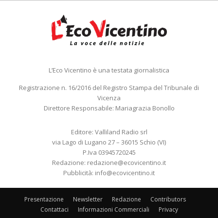
L’Eco Vicentino è una testata giornalistica
Registrazione n. 16/2016 del Registro Stampa del Tribunale di
Vicenza
Direttore Responsabile: Mariagrazia Bonollo
Editore: Valliland Radio srl
via Lago di Lugano 27 – 36015 Schio (VI)
P.Iva 03945720245
Redazione:
redazione@ecovicentino.it
Pubblicità:
info@ecovicentino.it
Presentazione
Newsletter
Redazione
Contributors
Contattaci
Informazioni Commerciali
Privacy