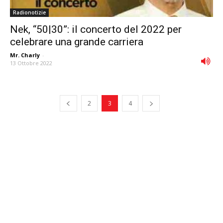
Radionotizie
Nek, “50|30”: il concerto del 2022 per
celebrare una grande carriera
Mr. Charly
-
13 Ottobre 2022
2
3
4