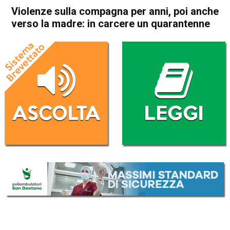
Violenze sulla compagna per anni, poi anche
verso la madre: in carcere un quarantenne
Home
Schio
Malo
Cronaca
In Evidenza
Schio
Malo
Violenze sulla compagna per
anni, poi anche verso la
madre: in carcere un
quarantenne
Da
Redazione
21 Agosto 2020
(aggiornato il
21 Agosto 2020 19:24
)